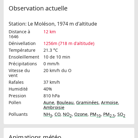
Observation actuelle
Station: Le Moléson, 1974 m d'altitude
Distance à
12 km
1646
Dénivellation
1256m (718 m d'altitude)
Température
21.3 °C
Ensoleillement
10 de 10 min
Précipitations
0 mm/h
Vitesse du
20 km/h
du O
vent
Rafales
37 km/h
Humidité
40%
Pression
810 hPa
Pollen
Aune
,
Bouleau
,
Graminées
,
Armoise
,
Ambroisie
Polluants
NH
,
CO
,
NO
,
Ozone
,
PM
,
PM
,
SO
3
2
10
2.5
2
Animations météo