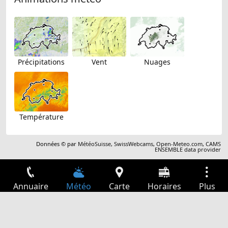
Précipitations
Vent
Nuages
Température
Données © par
MétéoSuisse
,
SwissWebcams
,
Open-Meteo.com
,
CAMS
ENSEMBLE data provider
Annuaire
Météo
Carte
Horaires
Plus
Connexion