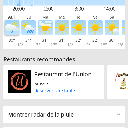
Auj.
Lu
Ma
Me
Je
Ve
Sa
30°
31°
31°
31°
32°
32°
30°
2
18°
17°
17°
18°
19°
18°
18°
Restaurants recommandés
Restaurant de l'Union
Suisse
Réserver une table
Montrer radar de la pluie