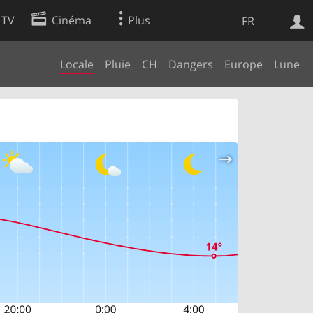
 TV
Cinéma
Plus
FR
Locale
Pluie
CH
Dangers
Europe
Lune
es
Web
Apps