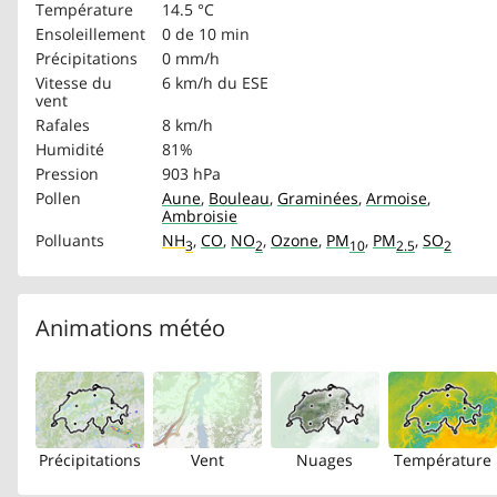
Température
14.5 °C
Ensoleillement
0 de 10 min
Précipitations
0 mm/h
Vitesse du
6 km/h
du ESE
vent
Rafales
8 km/h
Humidité
81%
Pression
903 hPa
Pollen
Aune
,
Bouleau
,
Graminées
,
Armoise
,
Ambroisie
Polluants
NH
,
CO
,
NO
,
Ozone
,
PM
,
PM
,
SO
3
2
10
2.5
2
Animations météo
Précipitations
Vent
Nuages
Température