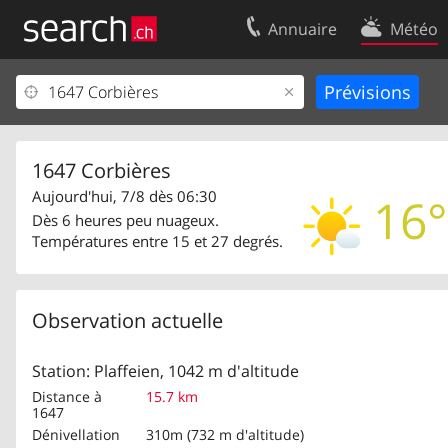
Annuaire
Météo
Votre inscription
Contact
Centre clients
Conditions d’
Mentions Légales
Protection 
1647 Corbières
Aujourd'hui, 7/8 dès 06:30
16°
Dès 6 heures peu nuageux.
Températures entre 15 et 27 degrés.
Observation actuelle
Station: Plaffeien, 1042 m d'altitude
Distance à
15.7 km
1647
Dénivellation
310m (732 m d'altitude)