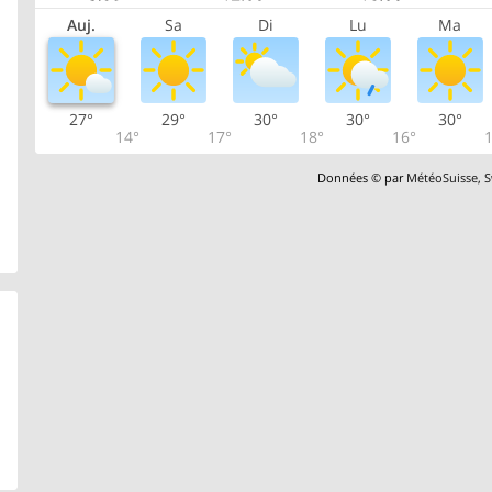
Auj.
Sa
Di
Lu
Ma
27°
29°
30°
30°
30°
14°
17°
18°
16°
1
Données © par
MétéoSuisse
,
S