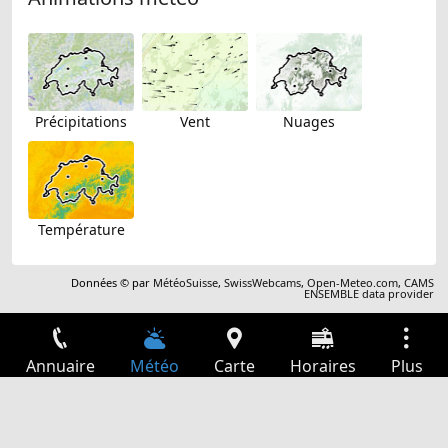
Précipitations
Vent
Nuages
Température
Données © par
MétéoSuisse
,
SwissWebcams
,
Open-Meteo.com
,
CAMS
ENSEMBLE data provider
Annuaire
Météo
Carte
Horaires
Plus
Connexion