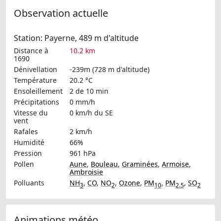
Observation actuelle
Station: Payerne, 489 m d'altitude
Distance à
10.2 km
1690
Dénivellation
-239m (728 m d'altitude)
Température
20.2 °C
Ensoleillement
2 de 10 min
Précipitations
0 mm/h
Vitesse du
0 km/h
du SE
vent
Rafales
2 km/h
Humidité
66%
Pression
961 hPa
Pollen
Aune
,
Bouleau
,
Graminées
,
Armoise
,
Ambroisie
Polluants
NH
,
CO
,
NO
,
Ozone
,
PM
,
PM
,
SO
3
2
10
2.5
2
Animations météo