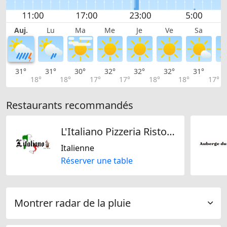
Auj.
Lu
Ma
Me
Je
Ve
Sa
31°
31°
30°
32°
32°
32°
31°
2
18°
18°
17°
17°
18°
18°
17°
Restaurants recommandés
L'Italiano Pizzeria Ristorante
Italienne
Réserver une table
Montrer radar de la pluie