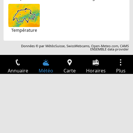
Température
Données © par
MétéoSuisse
,
SwissWebcams
,
Open-Meteo.com
,
CAMS
ENSEMBLE data provider
Annuaire
Météo
Carte
Horaires
Plus
Connexion
Services
Départs
Loisir