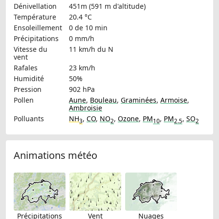
Dénivellation
451m (591 m d'altitude)
Température
20.4 °C
Ensoleillement
0 de 10 min
Précipitations
0 mm/h
Vitesse du
11 km/h
du N
vent
Rafales
23 km/h
Humidité
50%
Pression
902 hPa
Pollen
Aune
,
Bouleau
,
Graminées
,
Armoise
,
Ambroisie
Polluants
NH
,
CO
,
NO
,
Ozone
,
PM
,
PM
,
SO
3
2
10
2.5
2
Animations météo
Précipitations
Vent
Nuages