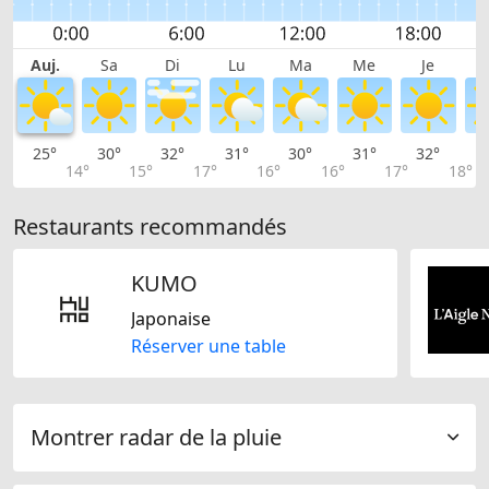
Auj.
Sa
Di
Lu
Ma
Me
Je
25°
30°
32°
31°
30°
31°
32°
3
14°
15°
17°
16°
16°
17°
18°
Restaurants recommandés
KUMO
Japonaise
Réserver une table
Montrer radar de la pluie