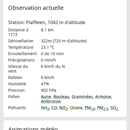
Observation actuelle
Station: Plaffeien, 1042 m d'altitude
Distance à
8.1 km
1713
Dénivellation
322m (720 m d'altitude)
Température
23.1 °C
Ensoleillement
0 de 10 min
Précipitations
0 mm/h
Vitesse du
6 km/h
du N
vent
Rafales
9 km/h
Humidité
47%
Pression
902 hPa
Pollen
Aune
,
Bouleau
,
Graminées
,
Armoise
,
Ambroisie
Polluants
NH
,
CO
,
NO
,
Ozone
,
PM
,
PM
,
SO
3
2
10
2.5
2
Animations météo