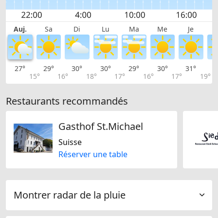
Auj.
Sa
Di
Lu
Ma
Me
Je
27°
29°
30°
30°
29°
30°
31°
3
15°
16°
18°
17°
16°
17°
19°
Restaurants recommandés
Gasthof St.Michael
Suisse
Réserver une table
Montrer radar de la pluie