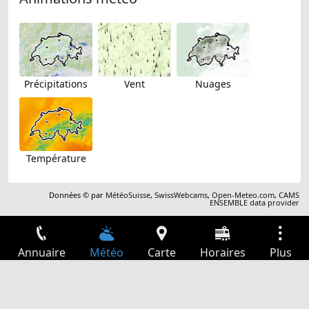
Précipitations
Vent
Nuages
Température
Données © par
MétéoSuisse
,
SwissWebcams
,
Open-Meteo.com
,
CAMS
ENSEMBLE data provider
Annuaire
Météo
Carte
Horaires
Plus
Connexion