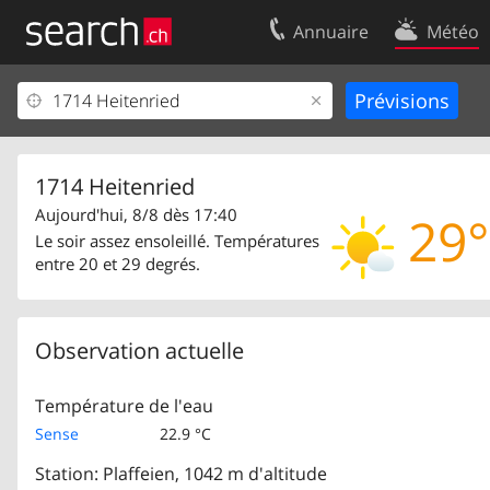
Annuaire
Météo
Votre inscription
Contact
Centre clients
Conditions d’
Mentions Légales
Protection 
1714 Heitenried
Aujourd'hui, 8/8 dès 17:40
29°
Le soir assez ensoleillé. Températures
entre 20 et 29 degrés.
Observation actuelle
Température de l'eau
Sense
22.9 °C
Station: Plaffeien, 1042 m d'altitude