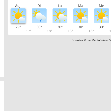
Auj.
Di
Lu
Ma
Me
29°
30°
30°
30°
30°
17°
18°
18°
16°
1
Données © par
MétéoSuisse
,
S