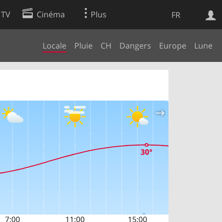
 TV
Cinéma
Plus
FR
Locale
Pluie
CH
Dangers
Europe
Lune
es
Web
Apps