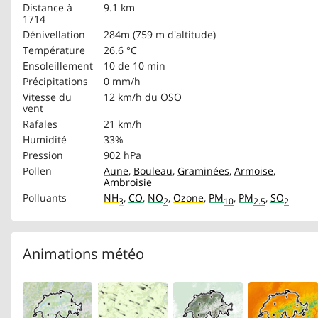
Distance à
9.1 km
1714
Dénivellation
284m (759 m d'altitude)
Température
26.6 °C
Ensoleillement
10 de 10 min
Précipitations
0 mm/h
Vitesse du
12 km/h
du OSO
vent
Rafales
21 km/h
Humidité
33%
Pression
902 hPa
Pollen
Aune
,
Bouleau
,
Graminées
,
Armoise
,
Ambroisie
Polluants
NH
,
CO
,
NO
,
Ozone
,
PM
,
PM
,
SO
3
2
10
2.5
2
Animations météo