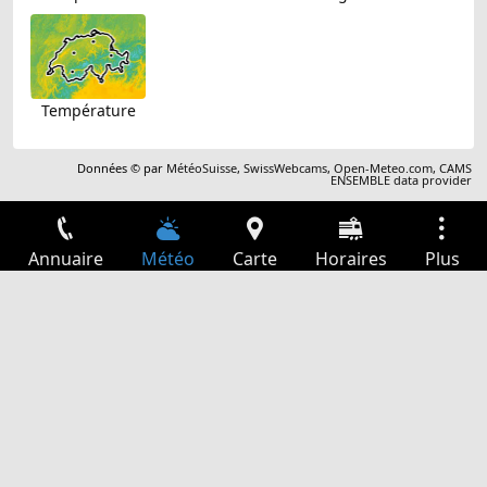
Température
Données © par
MétéoSuisse
,
SwissWebcams
,
Open-Meteo.com
,
CAMS
ENSEMBLE data provider
Annuaire
Météo
Carte
Horaires
Plus
Connexion
Services
Départs
Loisir