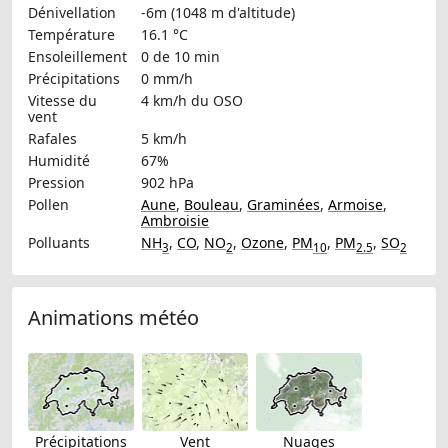
Dénivellation
-6m (1048 m d'altitude)
Température
16.1 °C
Ensoleillement
0 de 10 min
Précipitations
0 mm/h
Vitesse du
4 km/h
du OSO
vent
Rafales
5 km/h
Humidité
67%
Pression
902 hPa
Pollen
Aune
,
Bouleau
,
Graminées
,
Armoise
,
Ambroisie
Polluants
NH
,
CO
,
NO
,
Ozone
,
PM
,
PM
,
SO
3
2
10
2.5
2
Animations météo
Précipitations
Vent
Nuages