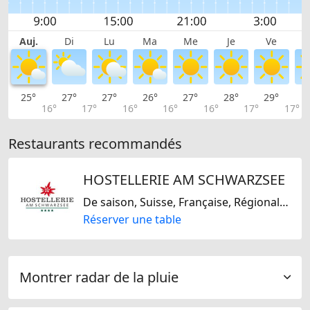
Auj.
Di
Lu
Ma
Me
Je
Ve
25°
27°
27°
26°
27°
28°
29°
2
16°
17°
16°
16°
16°
17°
17°
Restaurants recommandés
HOSTELLERIE AM SCHWARZSEE
De saison, Suisse, Française, Régionale, Internationale, Italienne
Réserver une table
Montrer radar de la pluie