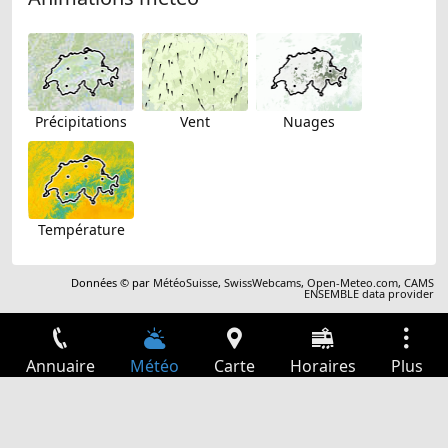
Précipitations
Vent
Nuages
Température
Données © par
MétéoSuisse
,
SwissWebcams
,
Open-Meteo.com
,
CAMS
ENSEMBLE data provider
Annuaire
Météo
Carte
Horaires
Plus
Connexion