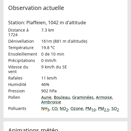
Observation actuelle
Station: Plaffeien, 1042 m d'altitude
Distance à
7.3 km
1724
Dénivellation
161m (881 m d'altitude)
Température
19.8 °C
Ensoleillement
0 de 10 min
Précipitations
0 mm/h
Vitesse du
9 km/h
du SE
vent
Rafales
11 km/h
Humidité
46%
Pression
902 hPa
Pollen
Aune
,
Bouleau
,
Graminées
,
Armoise
,
Ambroisie
Polluants
NH
,
CO
,
NO
,
Ozone
,
PM
,
PM
,
SO
3
2
10
2.5
2
Animations météo