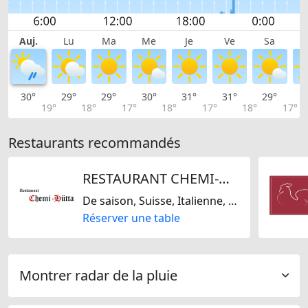
Auj.
Lu
Ma
Me
Je
Ve
Sa
30°
29°
29°
30°
31°
31°
29°
2
19°
18°
17°
18°
17°
18°
17°
Restaurants recommandés
RESTAURANT CHEMI-HÜTTA
De saison, Suisse, Italienne, Régionale
Réserver une table
Montrer radar de la pluie