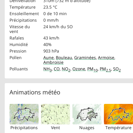
Dénivellation
310m (732 m d'altitude)
Température
23.5 °C
Ensoleillement
0 de 10 min
Précipitations
0 mm/h
Vitesse du
24 km/h
du SO
vent
Rafales
43 km/h
Humidité
40%
Pression
903 hPa
Pollen
Aune
,
Bouleau
,
Graminées
,
Armoise
,
Ambroisie
Polluants
NH
,
CO
,
NO
,
Ozone
,
PM
,
PM
,
SO
3
2
10
2.5
2
Animations météo
Précipitations
Vent
Nuages
Température