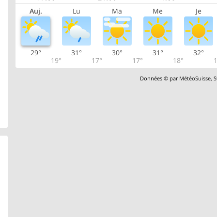
Auj.
Lu
Ma
Me
Je
29°
31°
30°
31°
32°
19°
17°
17°
18°
1
Données © par
MétéoSuisse
,
S