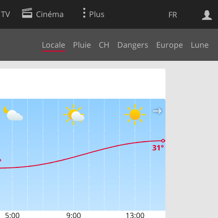
 TV
Cinéma
Plus
FR
Locale
Pluie
CH
Dangers
Europe
Lune
es
Web
Apps