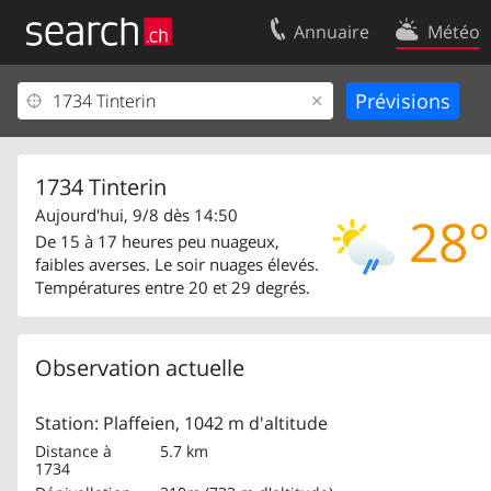
Annuaire
Météo
Votre inscription
Contact
Centre clients
Conditions d’
Mentions Légales
Protection 
1734 Tinterin
Aujourd'hui, 9/8 dès 14:50
28°
De 15 à 17 heures peu nuageux,
faibles averses. Le soir nuages élevés.
Températures entre 20 et 29 degrés.
Observation actuelle
Station: Plaffeien, 1042 m d'altitude
Distance à
5.7 km
1734