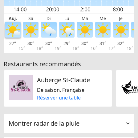
Auj.
Sa
Di
Lu
Ma
Me
Je
27°
30°
30°
29°
30°
31°
32°
3
15°
18°
19°
18°
16°
17°
18°
Restaurants recommandés
Auberge St-Claude
De saison, Française
Réserver une table
Montrer radar de la pluie