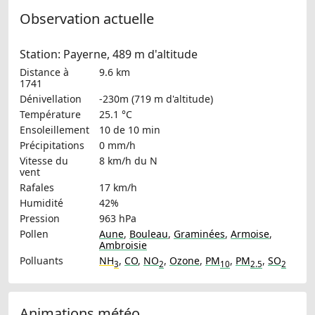
Observation actuelle
Station: Payerne, 489 m d'altitude
Distance à
9.6 km
1741
Dénivellation
-230m (719 m d'altitude)
Température
25.1 °C
Ensoleillement
10 de 10 min
Précipitations
0 mm/h
Vitesse du
8 km/h
du N
vent
Rafales
17 km/h
Humidité
42%
Pression
963 hPa
Pollen
Aune
,
Bouleau
,
Graminées
,
Armoise
,
Ambroisie
Polluants
NH
,
CO
,
NO
,
Ozone
,
PM
,
PM
,
SO
3
2
10
2.5
2
Animations météo