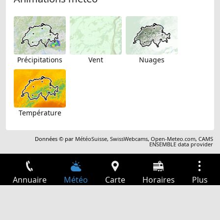
Précipitations
Vent
Nuages
Température
Données © par
MétéoSuisse
,
SwissWebcams
,
Open-Meteo.com
,
CAMS
ENSEMBLE data provider
Annuaire
Météo
Carte
Horaires
Plus
Connexion