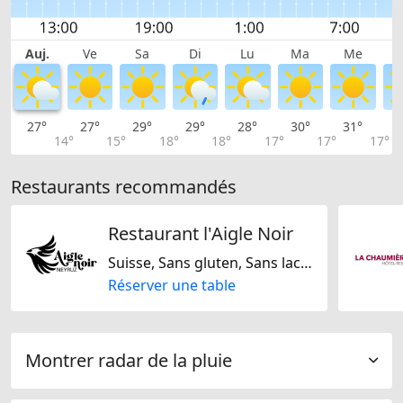
Auj.
Ve
Sa
Di
Lu
Ma
Me
27°
27°
29°
29°
28°
30°
31°
3
14°
15°
18°
18°
17°
17°
17°
Restaurants recommandés
Restaurant l'Aigle Noir
Suisse, Sans gluten, Sans lactose, Sans noix, Sans soja
Réserver une table
Montrer radar de la pluie