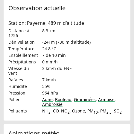
Observation actuelle
Station: Payerne, 489 m d'altitude
Distance à
8.3 km
1756
Dénivellation
-241m (730 m d'altitude)
Température
24.8 °C
Ensoleillement
7 de 10 min
Précipitations
0 mm/h
Vitesse du
3 km/h
du ENE
vent
Rafales
7 km/h
Humidité
55%
Pression
964 hPa
Pollen
Aune
,
Bouleau
,
Graminées
,
Armoise
,
Ambroisie
Polluants
NH
,
CO
,
NO
,
Ozone
,
PM
,
PM
,
SO
3
2
10
2.5
2
Animations météo