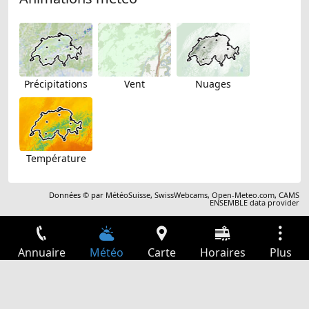
Précipitations
Vent
Nuages
Température
Données © par
MétéoSuisse
,
SwissWebcams
,
Open-Meteo.com
,
CAMS
ENSEMBLE data provider
Annuaire
Météo
Carte
Horaires
Plus
Connexion