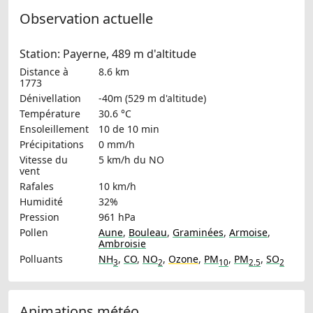
Observation actuelle
Station: Payerne, 489 m d'altitude
Distance à
8.6 km
1773
Dénivellation
-40m (529 m d'altitude)
Température
30.6 °C
Ensoleillement
10 de 10 min
Précipitations
0 mm/h
Vitesse du
5 km/h
du NO
vent
Rafales
10 km/h
Humidité
32%
Pression
961 hPa
Pollen
Aune
,
Bouleau
,
Graminées
,
Armoise
,
Ambroisie
Polluants
NH
,
CO
,
NO
,
Ozone
,
PM
,
PM
,
SO
3
2
10
2.5
2
Animations météo