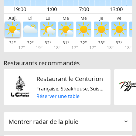
Auj.
Di
Lu
Ma
Me
Je
Ve
31°
32°
32°
31°
32°
33°
33°
3
17°
19°
18°
17°
17°
18°
18°
Restaurants recommandés
Restaurant le Centurion
Française, Steakhouse, Suisse, Portugaise, Italienne, Sans lactose, Sans gluten, Halal, Sans noix, Plats bio
Réserver une table
Montrer radar de la pluie