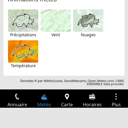
Précipitations
Vent
Nuages
Température
Données © par
MétéoSuisse
,
SwissWebcams
,
Open-Meteo.com
,
CAMS
ENSEMBLE data provider
Annuaire
Météo
Carte
Horaires
Plus
Connexion