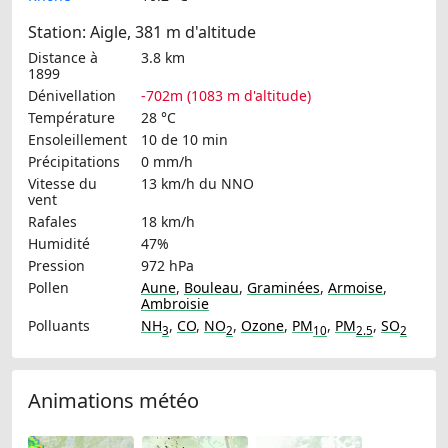
Station: Aigle, 381 m d'altitude
Distance à
3.8 km
1899
Dénivellation
-702m (1083 m d'altitude)
Température
28 °C
Ensoleillement
10 de 10 min
Précipitations
0 mm/h
Vitesse du
13 km/h
du NNO
vent
Rafales
18 km/h
Humidité
47%
Pression
972 hPa
Pollen
Aune
,
Bouleau
,
Graminées
,
Armoise
,
Ambroisie
Polluants
NH
,
CO
,
NO
,
Ozone
,
PM
,
PM
,
SO
3
2
10
2.5
2
Animations météo