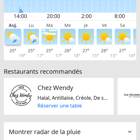
Auj.
Lu
Ma
Me
Je
Ve
Sa
25°
25°
25°
26°
27°
28°
27°
2
19°
17°
17°
18°
15°
15°
14°
Restaurants recommandés
Chez Wendy
Halal, Antillaise, Créole, De saison, Européene, Fast Food, Française, Suisse
Réserver une table
Montrer radar de la pluie