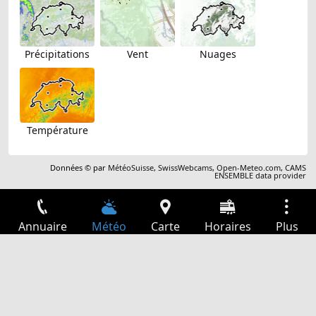
Précipitations
Vent
Nuages
Température
Données © par
MétéoSuisse
,
SwissWebcams
,
Open-Meteo.com
,
CAMS
ENSEMBLE data provider
Annuaire
Météo
Carte
Horaires
Plus
Connexion
Services