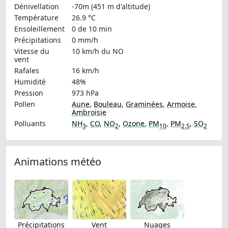
Dénivellation
-70m (451 m d'altitude)
Température
26.9 °C
Ensoleillement
0 de 10 min
Précipitations
0 mm/h
Vitesse du
10 km/h
du NO
vent
Rafales
16 km/h
Humidité
48%
Pression
973 hPa
Pollen
Aune
,
Bouleau
,
Graminées
,
Armoise
,
Ambroisie
Polluants
NH
,
CO
,
NO
,
Ozone
,
PM
,
PM
,
SO
3
2
10
2.5
2
Animations météo
Précipitations
Vent
Nuages