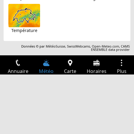
Température
Données © par
MétéoSuisse
,
SwissWebcams
,
Open-Meteo.com
,
CAMS
ENSEMBLE data provider
Annuaire
Météo
Carte
Horaires
Plus
Connexion
Services
Départs
Loisir