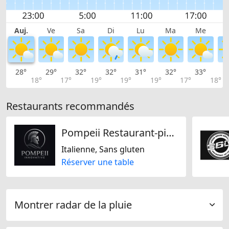
Auj.
Ve
Sa
Di
Lu
Ma
Me
28°
29°
32°
32°
31°
32°
33°
3
18°
17°
19°
19°
19°
17°
18°
Restaurants recommandés
Pompeii Restaurant-pizzeria
Italienne, Sans gluten
Réserver une table
Montrer radar de la pluie