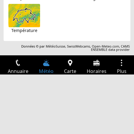
Température
Données © par
MétéoSuisse
,
SwissWebcams
,
Open-Meteo.com
,
CAMS
ENSEMBLE data provider
Annuaire
Météo
Carte
Horaires
Plus
Connexion
Services
Départs
Loisir