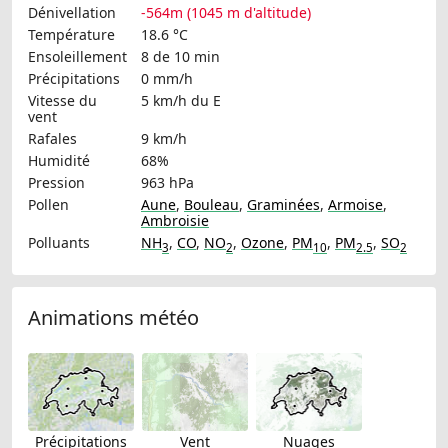
Dénivellation
-564m (1045 m d'altitude)
Température
18.6 °C
Ensoleillement
8 de 10 min
Précipitations
0 mm/h
Vitesse du
5 km/h
du E
vent
Rafales
9 km/h
Humidité
68%
Pression
963 hPa
Pollen
Aune
,
Bouleau
,
Graminées
,
Armoise
,
Ambroisie
Polluants
NH
,
CO
,
NO
,
Ozone
,
PM
,
PM
,
SO
3
2
10
2.5
2
Animations météo
Précipitations
Vent
Nuages