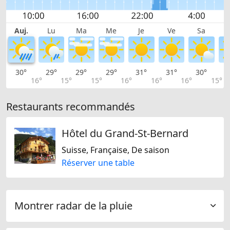
Auj.
Lu
Ma
Me
Je
Ve
Sa
30°
29°
29°
29°
31°
31°
30°
2
16°
15°
15°
16°
16°
16°
15°
Restaurants recommandés
Hôtel du Grand-St-Bernard
Suisse, Française, De saison
Réserver une table
Montrer radar de la pluie