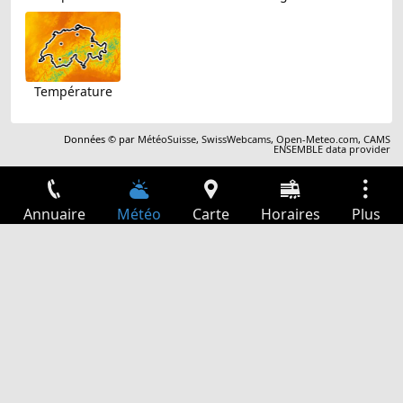
Température
Données © par
MétéoSuisse
,
SwissWebcams
,
Open-Meteo.com
,
CAMS
ENSEMBLE data provider
Annuaire
Météo
Carte
Horaires
Plus
Connexion
Services
Départs
Loisir