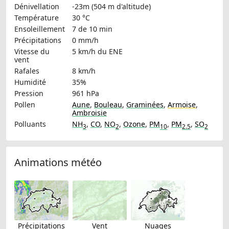
Dénivellation
-23m (504 m d'altitude)
Température
30 °C
Ensoleillement
7 de 10 min
Précipitations
0 mm/h
Vitesse du
5 km/h
du ENE
vent
Rafales
8 km/h
Humidité
35%
Pression
961 hPa
Pollen
Aune
,
Bouleau
,
Graminées
,
Armoise
,
Ambroisie
Polluants
NH
,
CO
,
NO
,
Ozone
,
PM
,
PM
,
SO
3
2
10
2.5
2
Animations météo
Précipitations
Vent
Nuages