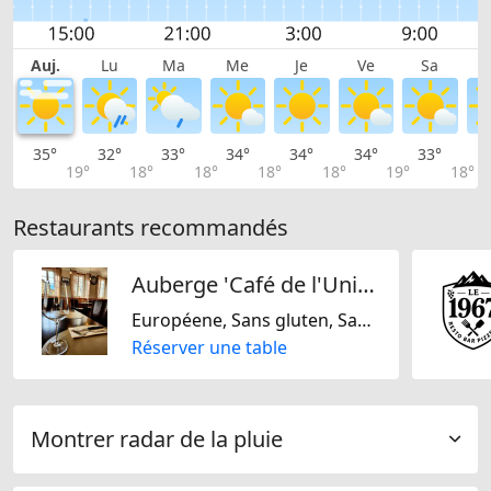
Auj.
Lu
Ma
Me
Je
Ve
Sa
35°
32°
33°
34°
34°
34°
33°
3
19°
18°
18°
18°
18°
19°
18°
Restaurants recommandés
Auberge 'Café de l'Union'
Européene, Sans gluten, Sans lactose, De saison, Française, Régionale, Suisse
Réserver une table
Montrer radar de la pluie