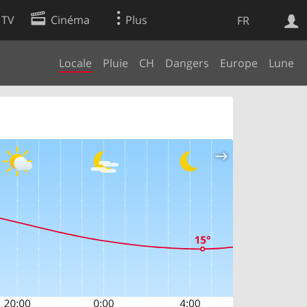
 TV
Cinéma
Plus
FR
Locale
Pluie
CH
Dangers
Europe
Lune
es
Web
Apps