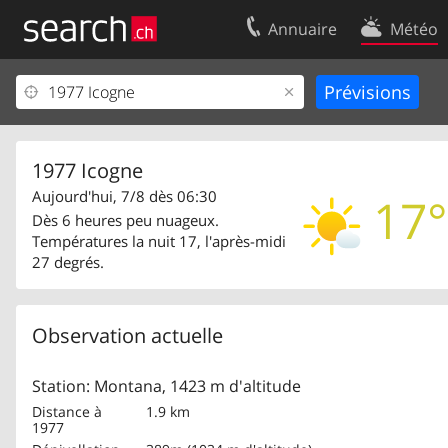
Annuaire
Météo
Votre inscription
Contact
Centre clients
Conditions d’
Mentions Légales
Protection 
1977 Icogne
Aujourd'hui, 7/8 dès 06:30
17°
Dès 6 heures peu nuageux.
Températures la nuit 17, l'après-midi
27 degrés.
Observation actuelle
Station: Montana, 1423 m d'altitude
Distance à
1.9 km
1977