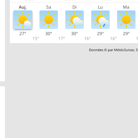
Auj.
Sa
Di
Lu
Ma
27°
30°
30°
29°
29°
15°
17°
16°
16°
1
Données © par
MétéoSuisse
,
S