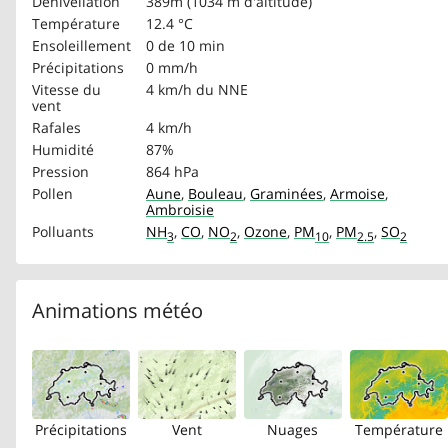
Dénivellation
389m (1034 m d'altitude)
Température
12.4 °C
Ensoleillement
0 de 10 min
Précipitations
0 mm/h
Vitesse du
4 km/h
du NNE
vent
Rafales
4 km/h
Humidité
87%
Pression
864 hPa
Pollen
Aune
,
Bouleau
,
Graminées
,
Armoise
,
Ambroisie
Polluants
NH
,
CO
,
NO
,
Ozone
,
PM
,
PM
,
SO
3
2
10
2.5
2
Animations météo
Précipitations
Vent
Nuages
Température