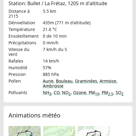
Station: Bullet / La Frétaz, 1205 m d'altitude
Distance à
5.5 km
2115
Dénivellation
435m (771 m d'altitude)
Température
21.6 °C
Ensoleillement
0 de 10 min
Précipitations
0 mm/h
Vitesse du
7 km/h
du S
vent
Rafales
14 km/h
Humidité
57%
Pression
885 hPa
Pollen
Aune
,
Bouleau
,
Graminées
,
Armoise
,
Ambroisie
Polluants
NH
,
CO
,
NO
,
Ozone
,
PM
,
PM
,
SO
3
2
10
2.5
2
Animations météo