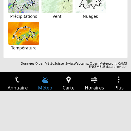
Précipitations
Vent
Nuages
Température
Données © par
MétéoSuisse
,
SwissWebcams
,
Open-Meteo.com
,
CAMS
ENSEMBLE data provider
Annuaire
Météo
Carte
Horaires
Plus
Connexion
Services
Départs