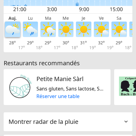
Auj.
Lu
Ma
Me
Je
Ve
Sa
28°
29°
29°
30°
31°
32°
29°
2
17°
18°
17°
18°
19°
19°
18°
Restaurants recommandés
Petite Manie Sàrl
Sans gluten, Sans lactose, Sans noix, Sans soja
Réserver une table
Montrer radar de la pluie