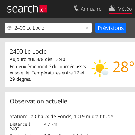
Annuaire
Météo
Votre inscription
Contact
Centre clients
Conditions d’
Mentions Légales
Protection 
2400 Le Locle
Aujourd'hui, 8/8 dès 13:40
28°
En deuxième moitié de journée assez
ensoleillé. Températures entre 17 et
29 degrés.
Observation actuelle
Station: La Chaux-de-Fonds, 1019 m d'altitude
Distance à
4.7 km
2400