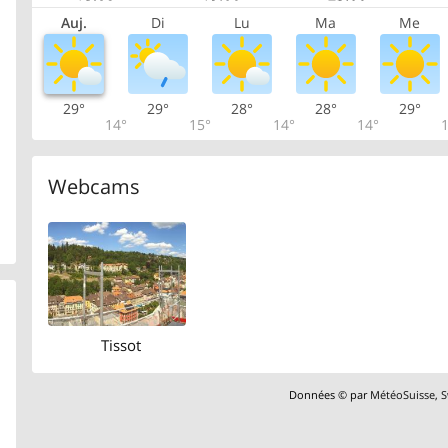
Auj.
Di
Lu
Ma
Me
29°
29°
28°
28°
29°
14°
15°
14°
14°
1
Webcams
Tissot
Données © par
MétéoSuisse
,
S