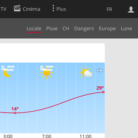
 TV
Cinéma
Plus
FR
Locale
Pluie
CH
Dangers
Europe
Lune
es
Web
Apps