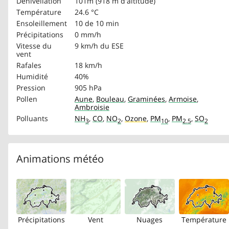
Dénivellation
101m (918 m d'altitude)
Température
24.6 °C
Ensoleillement
10 de 10 min
Précipitations
0 mm/h
Vitesse du
9 km/h
du ESE
vent
Rafales
18 km/h
Humidité
40%
Pression
905 hPa
Pollen
Aune
,
Bouleau
,
Graminées
,
Armoise
,
Ambroisie
Polluants
NH
,
CO
,
NO
,
Ozone
,
PM
,
PM
,
SO
3
2
10
2.5
2
Animations météo
Précipitations
Vent
Nuages
Température