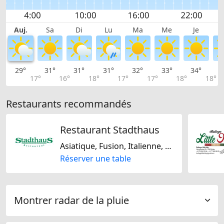
Auj.
Sa
Di
Lu
Ma
Me
Je
29°
31°
31°
31°
32°
33°
34°
3
17°
16°
18°
17°
17°
18°
18°
Restaurants recommandés
Restaurant Stadthaus
Asiatique, Fusion, Italienne, De saison
Réserver une table
Montrer radar de la pluie