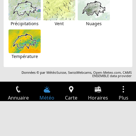
Précipitations
Vent
Nuages
Température
Données © par
MétéoSuisse
,
SwissWebcams
,
Open-Meteo.com
,
CAMS
ENSEMBLE data provider
Annuaire
Météo
Carte
Horaires
Plus
Connexion
Services