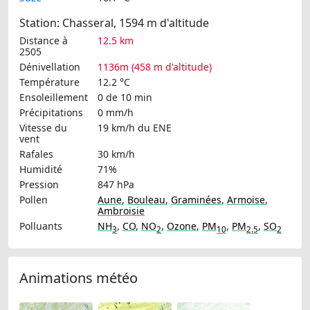
Station: Chasseral, 1594 m d'altitude
Distance à
12.5 km
2505
Dénivellation
1136m (458 m d'altitude)
Température
12.2 °C
Ensoleillement
0 de 10 min
Précipitations
0 mm/h
Vitesse du
19 km/h
du ENE
vent
Rafales
30 km/h
Humidité
71%
Pression
847 hPa
Pollen
Aune
,
Bouleau
,
Graminées
,
Armoise
,
Ambroisie
Polluants
NH
,
CO
,
NO
,
Ozone
,
PM
,
PM
,
SO
3
2
10
2.5
2
Animations météo