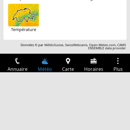
Température
Données © par
MétéoSuisse
,
SwissWebcams
,
Open-Meteo.com
,
CAMS
ENSEMBLE data provider
Annuaire
Météo
Carte
Horaires
Plus
Connexion
Services
Départs
Loisir