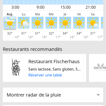
Auj.
Lu
Ma
Me
Je
Ve
Sa
32°
31°
31°
32°
34°
34°
31°
3
19°
18°
18°
17°
18°
18°
17°
Restaurants recommandés
Restaurant Fischerhaus
Sans lactose, Sans gluten, Suisse, Régionale
Réserver une table
Montrer radar de la pluie