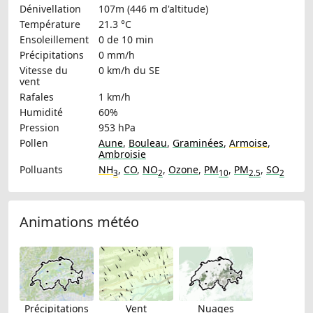
Dénivellation
107m (446 m d'altitude)
Température
21.3 °C
Ensoleillement
0 de 10 min
Précipitations
0 mm/h
Vitesse du
0 km/h
du SE
vent
Rafales
1 km/h
Humidité
60%
Pression
953 hPa
Pollen
Aune
,
Bouleau
,
Graminées
,
Armoise
,
Ambroisie
Polluants
NH
,
CO
,
NO
,
Ozone
,
PM
,
PM
,
SO
3
2
10
2.5
2
Animations météo
Précipitations
Vent
Nuages