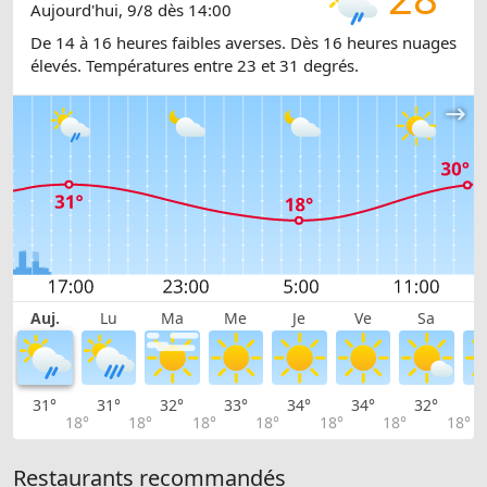
Aujourd'hui, 9/8 dès 14:00
De 14 à 16 heures faibles averses. Dès 16 heures nuages
élevés. Températures entre 23 et 31 degrés.
Auj.
Lu
Ma
Me
Je
Ve
Sa
31°
31°
32°
33°
34°
34°
32°
3
18°
18°
18°
18°
18°
18°
18°
Restaurants recommandés