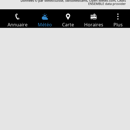
Données © par
MétéoSuisse
,
SwissWebcams
,
Open-Meteo.com
,
CAMS
ENSEMBLE data provider
Annuaire
Météo
Carte
Horaires
Plus
Connexion
Services
Départs
Loisir
Guide TV
Cinéma
Recherche Web