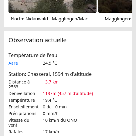
North: Nidauwald - Magglingen/Macolin - Lake Biel
Magglingen: Bi
Observation actuelle
Température de l'eau
Aare
24.5 °C
Station: Chasseral, 1594 m d'altitude
Distance à
13.7 km
2563
Dénivellation
1137m (457 m d'altitude)
Température
19.4 °C
Ensoleillement
0 de 10 min
Précipitations
0 mm/h
Vitesse du
10 km/h
du ONO
vent
Rafales
17 km/h