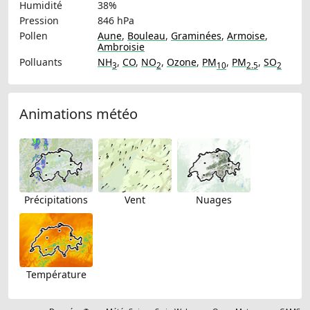
Humidité
38%
Pression
846 hPa
Pollen
Aune
,
Bouleau
,
Graminées
,
Armoise
,
Ambroisie
Polluants
NH
,
CO
,
NO
,
Ozone
,
PM
,
PM
,
SO
3
2
10
2.5
2
Animations météo
Précipitations
Vent
Nuages
Température