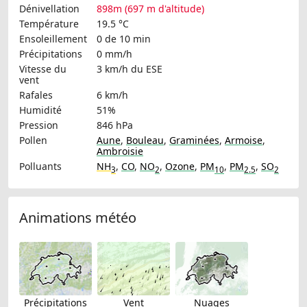
Dénivellation
898m (697 m d'altitude)
Température
19.5 °C
Ensoleillement
0 de 10 min
Précipitations
0 mm/h
Vitesse du
3 km/h
du ESE
vent
Rafales
6 km/h
Humidité
51%
Pression
846 hPa
Pollen
Aune
,
Bouleau
,
Graminées
,
Armoise
,
Ambroisie
Polluants
NH
,
CO
,
NO
,
Ozone
,
PM
,
PM
,
SO
3
2
10
2.5
2
Animations météo
Précipitations
Vent
Nuages