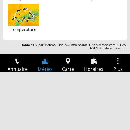
Température
Données © par
MétéoSuisse
,
SwissWebcams
,
Open-Meteo.com
,
CAMS
ENSEMBLE data provider
Annuaire
Météo
Carte
Horaires
Plus
Connexion
Services
Départs
Loisir