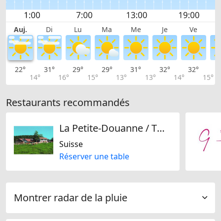
Auj.
Di
Lu
Ma
Me
Je
Ve
22°
31°
29°
29°
31°
32°
32°
3
14°
16°
15°
13°
13°
14°
15°
Restaurants recommandés
La Petite-Douanne / Twannbergli
Suisse
Réserver une table
Montrer radar de la pluie