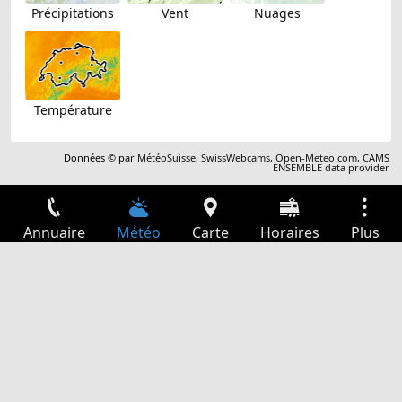
Précipitations
Vent
Nuages
Température
Données © par
MétéoSuisse
,
SwissWebcams
,
Open-Meteo.com
,
CAMS
ENSEMBLE data provider
Annuaire
Météo
Carte
Horaires
Plus
Connexion
Services
Départs
Loisir