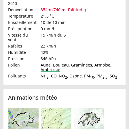
2613
Dénivellation
854m (740 m d'altitude)
Température
21.3 °C
Ensoleillement
10 de 10 min
Précipitations
0 mm/h
Vitesse du
15 km/h
du S
vent
Rafales
22 km/h
Humidité
42%
Pression
846 hPa
Pollen
Aune
,
Bouleau
,
Graminées
,
Armoise
,
Ambroisie
Polluants
NH
,
CO
,
NO
,
Ozone
,
PM
,
PM
,
SO
3
2
10
2.5
2
Animations météo