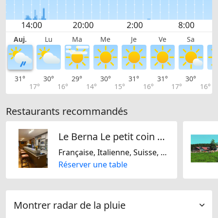
Auj.
Lu
Ma
Me
Je
Ve
Sa
31°
30°
29°
30°
31°
31°
30°
2
17°
16°
14°
15°
16°
17°
16°
Restaurants recommandés
Le Berna Le petit coin särl
Française, Italienne, Suisse, Sans gluten, Sans lactose
Réserver une table
Montrer radar de la pluie