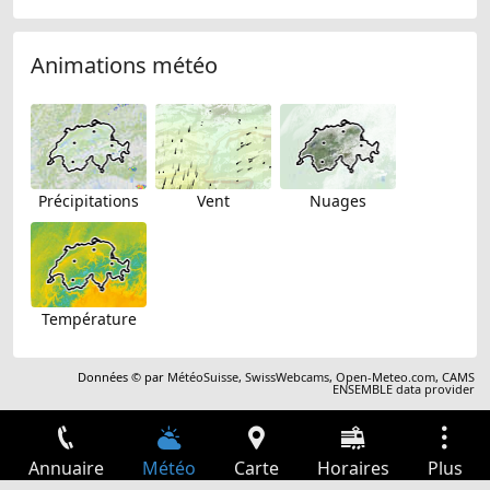
Animations météo
Précipitations
Vent
Nuages
Température
Données © par
MétéoSuisse
,
SwissWebcams
,
Open-Meteo.com
,
CAMS
ENSEMBLE data provider
Annuaire
Météo
Carte
Horaires
Plus