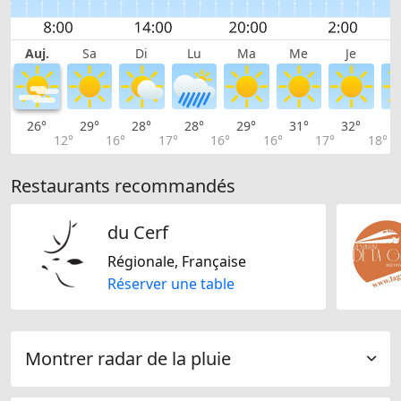
Auj.
Sa
Di
Lu
Ma
Me
Je
26°
29°
28°
28°
29°
31°
32°
3
12°
16°
17°
16°
16°
17°
18°
Restaurants recommandés
du Cerf
Régionale, Française
Réserver une table
Montrer radar de la pluie