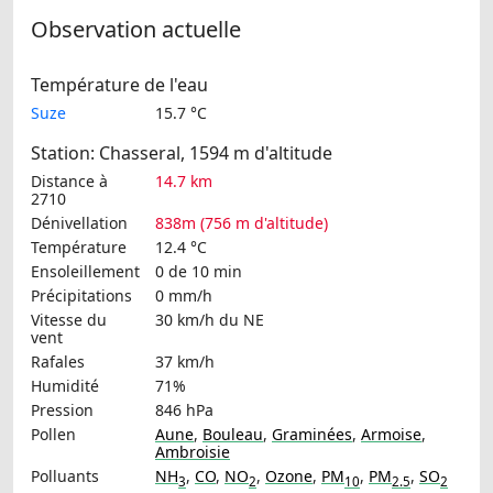
Observation actuelle
Température de l'eau
Suze
15.7 °C
Station: Chasseral, 1594 m d'altitude
Distance à
14.7 km
2710
Dénivellation
838m (756 m d'altitude)
Température
12.4 °C
Ensoleillement
0 de 10 min
Précipitations
0 mm/h
Vitesse du
30 km/h
du NE
vent
Rafales
37 km/h
Humidité
71%
Pression
846 hPa
Pollen
Aune
,
Bouleau
,
Graminées
,
Armoise
,
Ambroisie
Polluants
NH
,
CO
,
NO
,
Ozone
,
PM
,
PM
,
SO
3
2
10
2.5
2