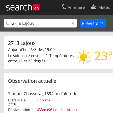
Annuaire
Météo
Votre inscription
Contact
Centre clients
Conditions d’
Mentions Légales
Protection 
2718 Lajoux
Aujourd'hui, 6/8 dès 19:00
23°
Le soir assez ensoleillé. Températures
entre 16 et 23 degrés.
Observation actuelle
Station: Chasseral, 1594 m d'altitude
Distance à
17.5 km
2718
Dénivellation
633m (961 m d'altitude)