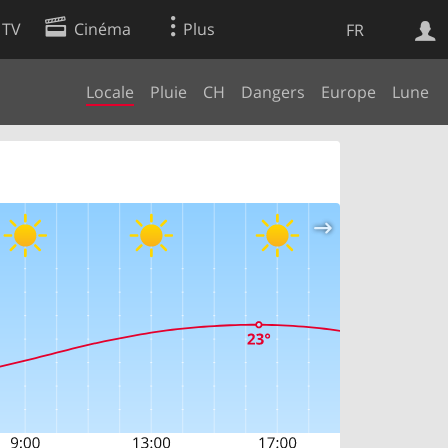
 TV
Cinéma
Plus
FR
Locale
Pluie
CH
Dangers
Europe
Lune
es
Web
Apps