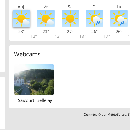
Auj.
Ve
Sa
Di
Lu
23°
23°
27°
26°
26°
12°
13°
18°
17°
1
Webcams
Saicourt: Bellelay
Données © par
MétéoSuisse
,
S