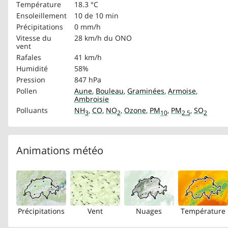
Température
18.3 °C
Ensoleillement
10 de 10 min
Précipitations
0 mm/h
Vitesse du
28 km/h
du ONO
vent
Rafales
41 km/h
Humidité
58%
Pression
847 hPa
Pollen
Aune
,
Bouleau
,
Graminées
,
Armoise
,
Ambroisie
Polluants
NH
,
CO
,
NO
,
Ozone
,
PM
,
PM
,
SO
3
2
10
2.5
2
Animations météo
Précipitations
Vent
Nuages
Température