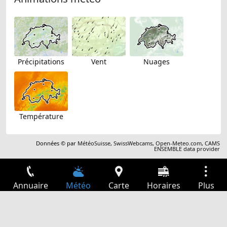
Précipitations
Vent
Nuages
Température
Données © par
MétéoSuisse
,
SwissWebcams
,
Open-Meteo.com
,
CAMS
ENSEMBLE data provider
Annuaire
Météo
Carte
Horaires
Plus
Connexion