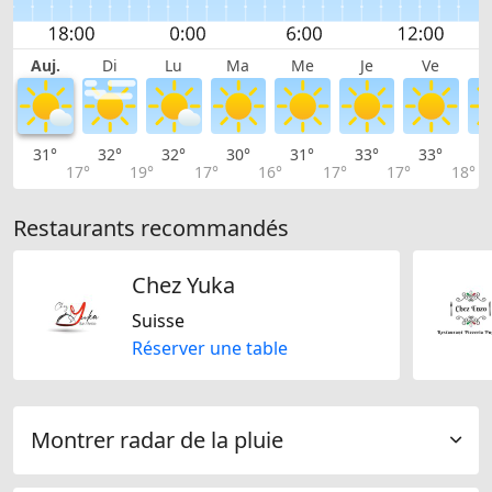
Auj.
Di
Lu
Ma
Me
Je
Ve
31°
32°
32°
30°
31°
33°
33°
3
17°
19°
17°
16°
17°
17°
18°
Restaurants recommandés
Chez Yuka
Suisse
Réserver une table
Montrer radar de la pluie