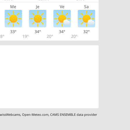
Me
Je
Ve
Sa
33°
34°
34°
32°
8°
19°
20°
20°
wissWebcams
,
Open-Meteo.com
,
CAMS ENSEMBLE data provider