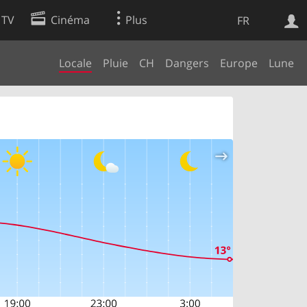
 TV
Cinéma
Plus
FR
Locale
Pluie
CH
Dangers
Europe
Lune
es
Web
Apps