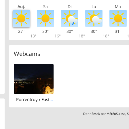
Auj.
Sa
Di
Lu
Ma
27°
30°
30°
30°
31°
13°
16°
18°
18°
1
Webcams
Porrentruy › East: Musee de l'Hotel-Dieu - Église Saint Pierre
Données © par
MétéoSuisse
,
S