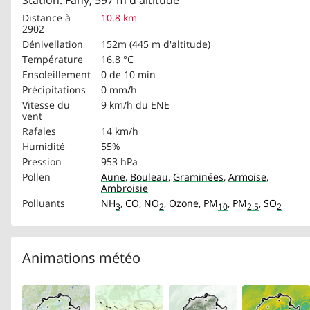
Station: Fahy, 597 m d'altitude
Distance à
10.8 km
2902
Dénivellation
152m (445 m d'altitude)
Température
16.8 °C
Ensoleillement
0 de 10 min
Précipitations
0 mm/h
Vitesse du
9 km/h
du ENE
vent
Rafales
14 km/h
Humidité
55%
Pression
953 hPa
Pollen
Aune
,
Bouleau
,
Graminées
,
Armoise
,
Ambroisie
Polluants
NH
,
CO
,
NO
,
Ozone
,
PM
,
PM
,
SO
3
2
10
2.5
2
Animations météo