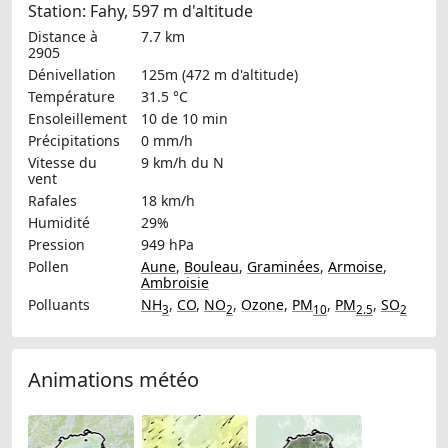
Station: Fahy, 597 m d'altitude
Distance à
7.7 km
2905
Dénivellation
125m (472 m d'altitude)
Température
31.5 °C
Ensoleillement
10 de 10 min
Précipitations
0 mm/h
Vitesse du
9 km/h
du N
vent
Rafales
18 km/h
Humidité
29%
Pression
949 hPa
Pollen
Aune
,
Bouleau
,
Graminées
,
Armoise
,
Ambroisie
Polluants
NH
,
CO
,
NO
,
Ozone
,
PM
,
PM
,
SO
3
2
10
2.5
2
Animations météo