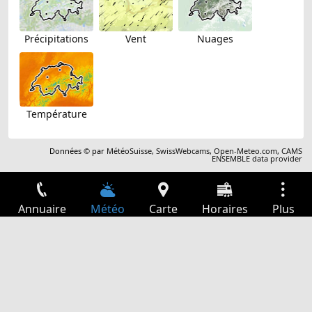
Précipitations
Vent
Nuages
Température
Données © par
MétéoSuisse
,
SwissWebcams
,
Open-Meteo.com
,
CAMS
ENSEMBLE data provider
Annuaire
Météo
Carte
Horaires
Plus
Connexion
Services
Départs