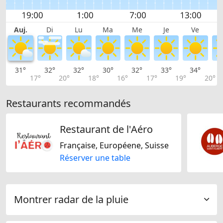
Auj.
Di
Lu
Ma
Me
Je
Ve
31°
32°
32°
30°
32°
33°
34°
3
17°
20°
18°
16°
17°
19°
20°
Restaurants recommandés
Restaurant de l'Aéro
Française, Européene, Suisse
Réserver une table
Montrer radar de la pluie