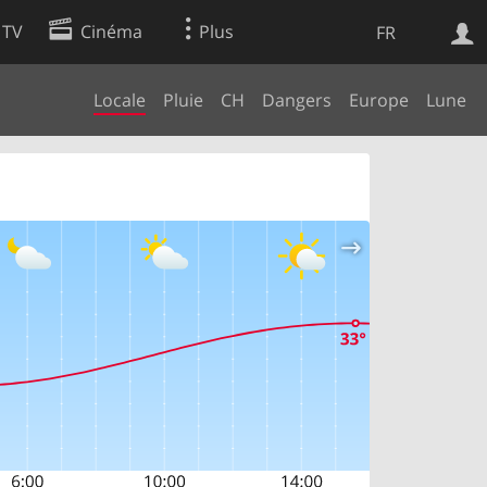
 TV
Cinéma
Plus
FR
Locale
Pluie
CH
Dangers
Europe
Lune
es
Web
Apps