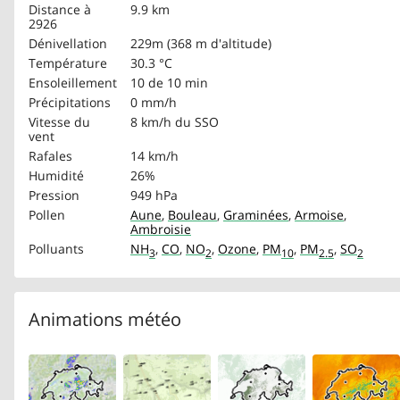
Distance à
9.9 km
2926
Dénivellation
229m (368 m d'altitude)
Température
30.3 °C
Ensoleillement
10 de 10 min
Précipitations
0 mm/h
Vitesse du
8 km/h
du SSO
vent
Rafales
14 km/h
Humidité
26%
Pression
949 hPa
Pollen
Aune
,
Bouleau
,
Graminées
,
Armoise
,
Ambroisie
Polluants
NH
,
CO
,
NO
,
Ozone
,
PM
,
PM
,
SO
3
2
10
2.5
2
Animations météo