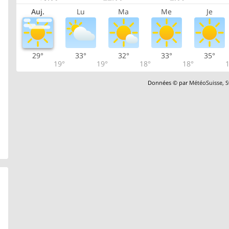
Auj.
Lu
Ma
Me
Je
29°
33°
32°
33°
35°
19°
19°
18°
18°
1
Données © par
MétéoSuisse
,
S