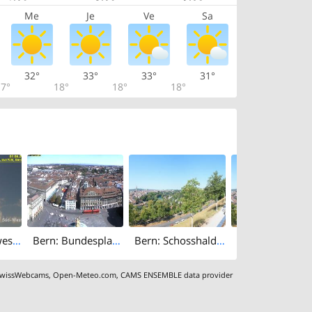
Me
Je
Ve
Sa
32°
33°
33°
31°
7°
18°
18°
18°
Bern › South-west: Kirchenfeld
Bern: Bundesplatz - UNESCO- Von Bern
Bern: Schosshalde: Rosengarten Restaurant 180°
wissWebcams
,
Open-Meteo.com
,
CAMS ENSEMBLE data provider