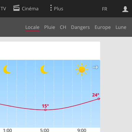
 TV
Cinéma
Plus
FR
Locale
Pluie
CH
Dangers
Europe
Lune
es
Web
Apps