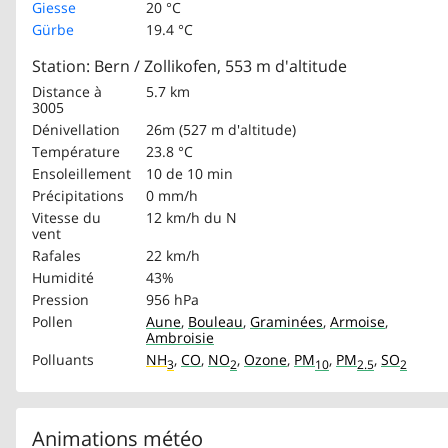
Giesse
20 °C
Gürbe
19.4 °C
Station: Bern / Zollikofen, 553 m d'altitude
Distance à
5.7 km
3005
Dénivellation
26m (527 m d'altitude)
Température
23.8 °C
Ensoleillement
10 de 10 min
Précipitations
0 mm/h
Vitesse du
12 km/h
du N
vent
Rafales
22 km/h
Humidité
43%
Pression
956 hPa
Pollen
Aune
,
Bouleau
,
Graminées
,
Armoise
,
Ambroisie
Polluants
NH
,
CO
,
NO
,
Ozone
,
PM
,
PM
,
SO
3
2
10
2.5
2
Animations météo