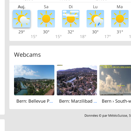
Auj.
Sa
Di
Lu
Ma
29°
30°
32°
30°
31°
15°
15°
18°
17°
1
Webcams
Bern: Bellevue Palace Bern
Bern: Marzilibad - Gurten
Données © par
MétéoSuisse
,
S