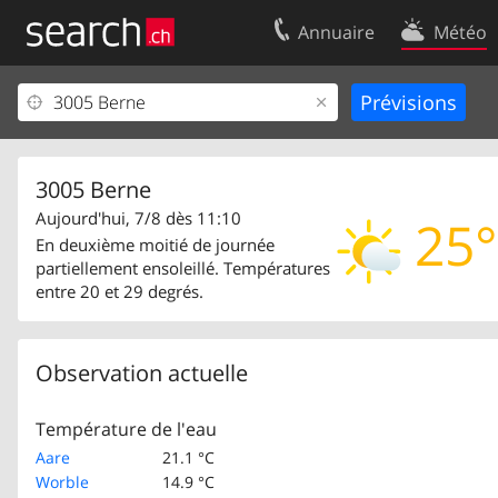
Annuaire
Météo
Votre inscription
Contact
Centre clients
Conditions d’
Mentions Légales
Protection 
3005 Berne
Aujourd'hui, 7/8 dès 11:10
25°
En deuxième moitié de journée
partiellement ensoleillé. Températures
entre 20 et 29 degrés.
Observation actuelle
Température de l'eau
Aare
21.1 °C
Worble
14.9 °C