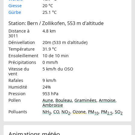
Giesse
20 °C
Gürbe
25.1 °C
Station: Bern / Zollikofen, 553 m d'altitude
Distance à
4.8 km
3011
Dénivellation
20m (533 m d'altitude)
Température
31.9 °C
Ensoleillement
10 de 10 min
Précipitations
0 mm/h
Vitesse du
5 km/h
du OSO
vent
Rafales
9 km/h
Humidité
24%
Pression
953 hPa
Pollen
Aune
,
Bouleau
,
Graminées
,
Armoise
,
Ambroisie
Polluants
NH
,
CO
,
NO
,
Ozone
,
PM
,
PM
,
SO
3
2
10
2.5
2
Animations météo