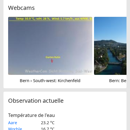
Webcams
Bern › South-west: Kirchenfeld
Bern: Bell
Observation actuelle
Température de l'eau
Aare
23.2 °C
Worble
16.7 °C