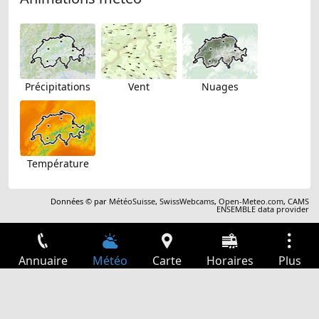
Précipitations
Vent
Nuages
Température
Données © par
MétéoSuisse
,
SwissWebcams
,
Open-Meteo.com
,
CAMS
ENSEMBLE data provider
Annuaire
Météo
Carte
Horaires
Plus
Connexion