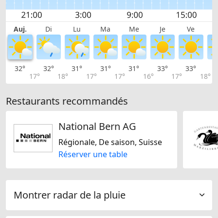
Auj.
Di
Lu
Ma
Me
Je
Ve
32°
32°
31°
31°
31°
33°
33°
3
17°
18°
17°
17°
16°
17°
18°
Restaurants recommandés
National Bern AG
Régionale, De saison, Suisse
Réserver une table
Montrer radar de la pluie