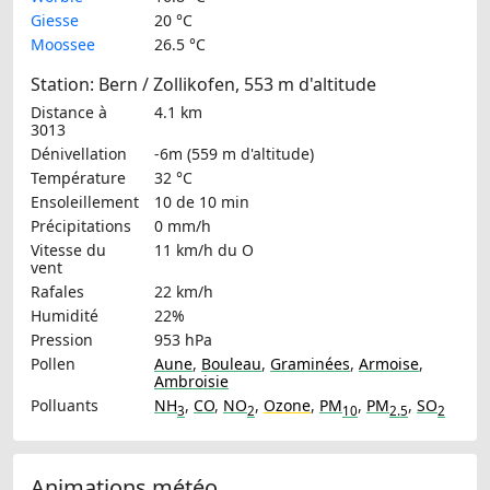
Giesse
20 °C
Moossee
26.5 °C
Station: Bern / Zollikofen, 553 m d'altitude
Distance à
4.1 km
3013
Dénivellation
-6m (559 m d'altitude)
Température
32 °C
Ensoleillement
10 de 10 min
Précipitations
0 mm/h
Vitesse du
11 km/h
du O
vent
Rafales
22 km/h
Humidité
22%
Pression
953 hPa
Pollen
Aune
,
Bouleau
,
Graminées
,
Armoise
,
Ambroisie
Polluants
NH
,
CO
,
NO
,
Ozone
,
PM
,
PM
,
SO
3
2
10
2.5
2
Animations météo