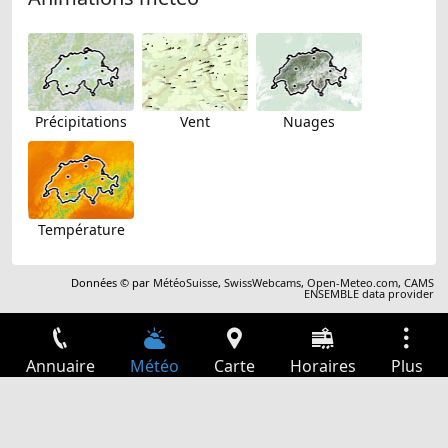
Précipitations
Vent
Nuages
Température
Données © par
MétéoSuisse
,
SwissWebcams
,
Open-Meteo.com
,
CAMS
ENSEMBLE data provider
Annuaire
Météo
Carte
Horaires
Plus
Connexion