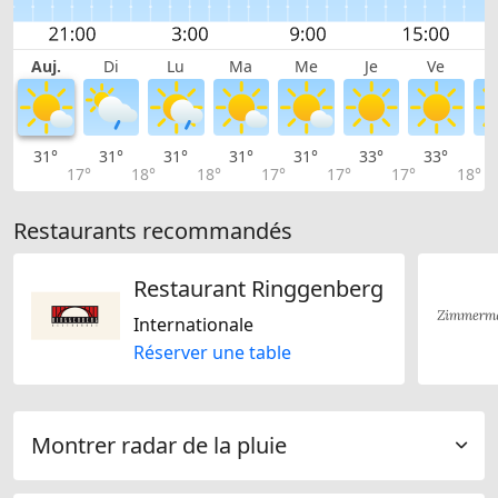
Auj.
Di
Lu
Ma
Me
Je
Ve
31°
31°
31°
31°
31°
33°
33°
3
17°
18°
18°
17°
17°
17°
18°
Restaurants recommandés
Restaurant Ringgenberg
Internationale
Réserver une table
Montrer radar de la pluie