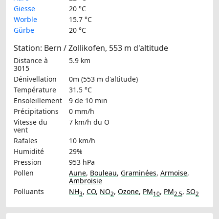
Giesse
20 °C
Worble
15.7 °C
Gürbe
20 °C
Station: Bern / Zollikofen, 553 m d'altitude
Distance à
5.9 km
3015
Dénivellation
0m (553 m d'altitude)
Température
31.5 °C
Ensoleillement
9 de 10 min
Précipitations
0 mm/h
Vitesse du
7 km/h
du O
vent
Rafales
10 km/h
Humidité
29%
Pression
953 hPa
Pollen
Aune
,
Bouleau
,
Graminées
,
Armoise
,
Ambroisie
Polluants
NH
,
CO
,
NO
,
Ozone
,
PM
,
PM
,
SO
3
2
10
2.5
2