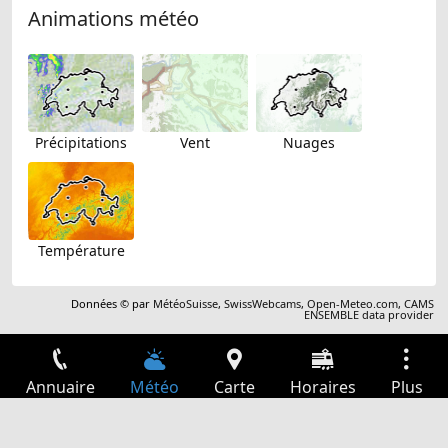
Animations météo
Précipitations
Vent
Nuages
Température
Données © par
MétéoSuisse
,
SwissWebcams
,
Open-Meteo.com
,
CAMS
ENSEMBLE data provider
Annuaire
Météo
Carte
Horaires
Plus
Connexion