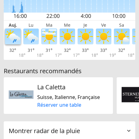
Auj.
Lu
Ma
Me
Je
Ve
Sa
32°
31°
31°
32°
33°
33°
32°
3
18°
18°
17°
17°
18°
19°
18°
Restaurants recommandés
La Caletta
Suisse, Italienne, Française
Réserver une table
Montrer radar de la pluie