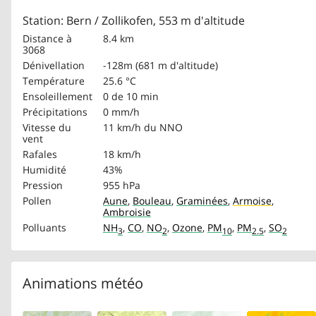
Station: Bern / Zollikofen, 553 m d'altitude
Distance à
8.4 km
3068
Dénivellation
-128m (681 m d'altitude)
Température
25.6 °C
Ensoleillement
0 de 10 min
Précipitations
0 mm/h
Vitesse du
11 km/h
du NNO
vent
Rafales
18 km/h
Humidité
43%
Pression
955 hPa
Pollen
Aune
,
Bouleau
,
Graminées
,
Armoise
,
Ambroisie
Polluants
NH
,
CO
,
NO
,
Ozone
,
PM
,
PM
,
SO
3
2
10
2.5
2
Animations météo