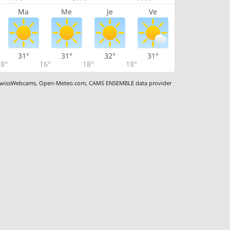
Ma
Me
Je
Ve
31°
31°
32°
31°
8°
16°
18°
18°
wissWebcams
,
Open-Meteo.com
,
CAMS ENSEMBLE data provider