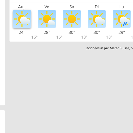
Auj.
Ve
Sa
Di
Lu
24°
28°
30°
30°
29°
16°
15°
18°
18°
1
Données © par
MétéoSuisse
,
S