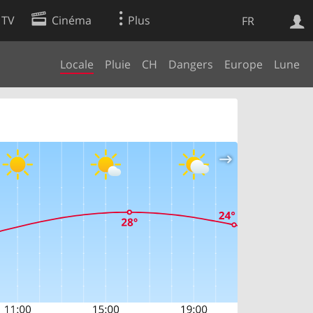
 TV
Cinéma
Plus
FR
Locale
Pluie
CH
Dangers
Europe
Lune
es
Web
Apps