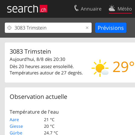
Annuaire
Météo
Votre inscription
Contact
Centre clients
Conditions d’
Mentions Légales
Protection 
3083 Trimstein
Aujourd'hui, 8/8 dès 20:30
29°
Dès 20 heures assez ensoleillé.
Températures autour de 27 degrés.
Observation actuelle
Température de l'eau
Aare
21 °C
Giesse
20 °C
Gürbe
24.7 °C