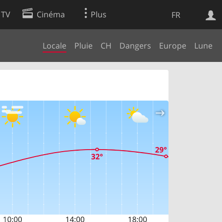
 TV
Cinéma
Plus
FR
Locale
Pluie
CH
Dangers
Europe
Lune
es
Web
Apps