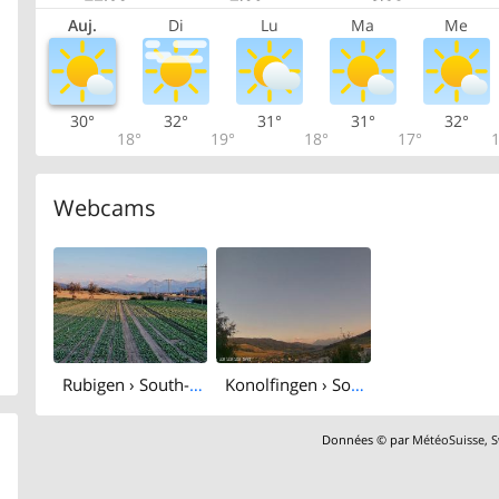
Auj.
Di
Lu
Ma
Me
30°
32°
31°
31°
32°
18°
19°
18°
17°
1
Webcams
Rubigen › South-east: Sicht in Richtung Berner Oberland
Konolfingen › South: Terrassenweg
Données © par
MétéoSuisse
,
S