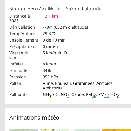
Station: Bern / Zollikofen, 553 m d'altitude
Distance à
13.1 km
3083
Dénivellation
-79m (632 m d'altitude)
Température
29.3 °C
Ensoleillement
9 de 10 min
Précipitations
0 mm/h
Vitesse du
5 km/h
du O
vent
Rafales
8 km/h
Humidité
34%
Pression
953 hPa
Pollen
Aune
,
Bouleau
,
Graminées
,
Armoise
,
Ambroisie
Polluants
NH
,
CO
,
NO
,
Ozone
,
PM
,
PM
,
SO
3
2
10
2.5
2
Animations météo