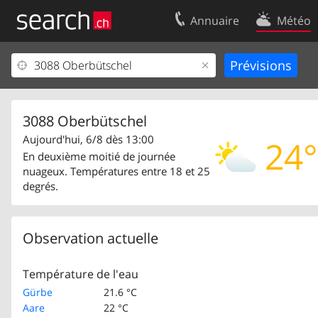
Annuaire
Météo
Votre inscription
Contact
Centre clients
Conditions d’
Mentions Légales
Protection 
3088 Oberbütschel
Aujourd'hui, 6/8 dès 13:00
24°
En deuxième moitié de journée
nuageux. Températures entre 18 et 25
degrés.
Observation actuelle
Température de l'eau
Gürbe
21.6 °C
Aare
22 °C