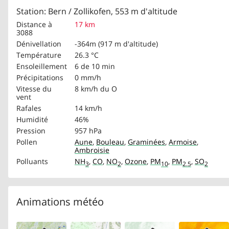
Station: Bern / Zollikofen, 553 m d'altitude
Distance à
17 km
3088
Dénivellation
-364m (917 m d'altitude)
Température
26.3 °C
Ensoleillement
6 de 10 min
Précipitations
0 mm/h
Vitesse du
8 km/h
du O
vent
Rafales
14 km/h
Humidité
46%
Pression
957 hPa
Pollen
Aune
,
Bouleau
,
Graminées
,
Armoise
,
Ambroisie
Polluants
NH
,
CO
,
NO
,
Ozone
,
PM
,
PM
,
SO
3
2
10
2.5
2
Animations météo