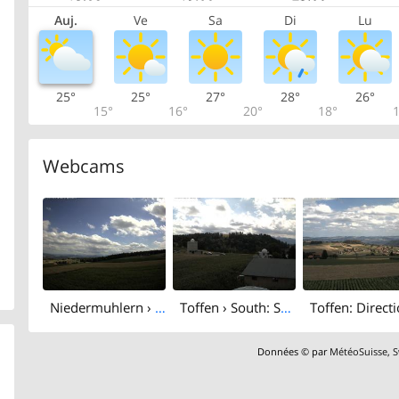
Auj.
Ve
Sa
Di
Lu
25°
25°
27°
28°
26°
15°
16°
20°
18°
1
Webcams
Niedermuhlern › South-east: Seitenberg
Toffen › South: Sonnenturm Uecht - Seitenberg
Données © par
MétéoSuisse
,
S