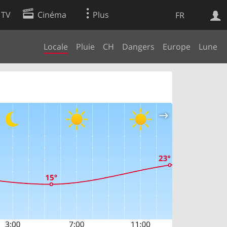
 TV
Cinéma
Plus
FR
Locale
Pluie
CH
Dangers
Europe
Lune
es
Web
Apps