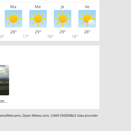
Ma
Me
Je
Ve
28°
29°
29°
28°
8°
17°
18°
18°
Toffen: Direction Belp
wissWebcams
,
Open-Meteo.com
,
CAMS ENSEMBLE data provider