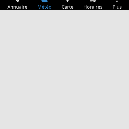
Annuaire
Météo
Carte
Horaires
Plus
Connexion
Services
Départs
Loisir
Guide TV
Cinéma
Recherche Web
App