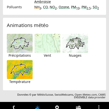
Ambroisie
Polluants
NH
,
CO
,
NO
,
Ozone
,
PM
,
PM
,
SO
3
2
10
2.5
2
Animations météo
Précipitations
Vent
Nuages
Température
Données © par
MétéoSuisse
,
SwissWebcams
,
Open-Meteo.com
,
CAMS
ENSEMBLE data provider