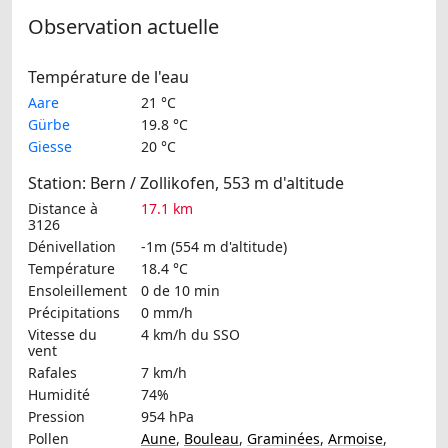
Observation actuelle
Température de l'eau
Aare
21 °C
Gürbe
19.8 °C
Giesse
20 °C
Station: Bern / Zollikofen, 553 m d'altitude
Distance à
17.1 km
3126
Dénivellation
-1m (554 m d'altitude)
Température
18.4 °C
Ensoleillement
0 de 10 min
Précipitations
0 mm/h
Vitesse du
4 km/h
du SSO
vent
Rafales
7 km/h
Humidité
74%
Pression
954 hPa
Pollen
Aune
,
Bouleau
,
Graminées
,
Armoise
,