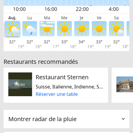
Auj.
Lu
Ma
Me
Je
Ve
Sa
32°
32°
32°
33°
34°
33°
32°
2
19°
18°
17°
18°
19°
19°
18°
Restaurants recommandés
Restaurant Sternen
Suisse, Italienne, Indienne, Sri Lankais, Plats bio, Sans gluten
Réserver une table
Montrer radar de la pluie