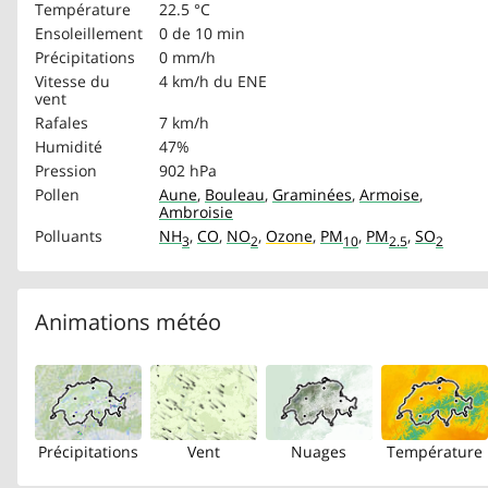
Température
22.5 °C
Ensoleillement
0 de 10 min
Précipitations
0 mm/h
Vitesse du
4 km/h
du ENE
vent
Rafales
7 km/h
Humidité
47%
Pression
902 hPa
Pollen
Aune
,
Bouleau
,
Graminées
,
Armoise
,
Ambroisie
Polluants
NH
,
CO
,
NO
,
Ozone
,
PM
,
PM
,
SO
3
2
10
2.5
2
Animations météo
Précipitations
Vent
Nuages
Température