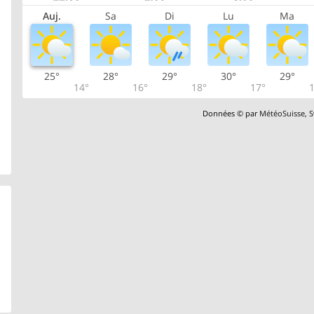
Auj.
Sa
Di
Lu
Ma
25°
28°
29°
30°
29°
14°
16°
18°
17°
1
Données © par
MétéoSuisse
,
S