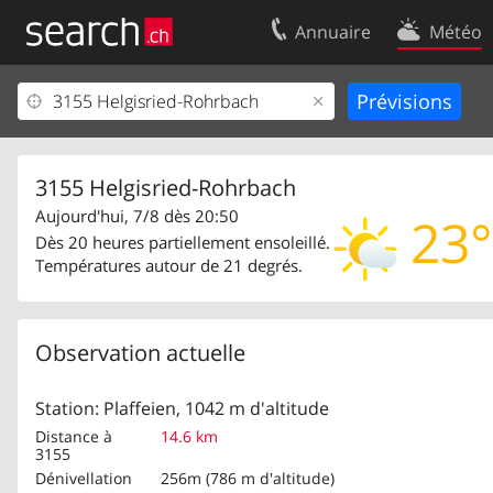
Annuaire
Météo
Votre inscription
Contact
Centre clients
Conditions d’
Mentions Légales
Protection 
3155 Helgisried-Rohrbach
Aujourd'hui, 7/8 dès 20:50
23°
Dès 20 heures partiellement ensoleillé.
Températures autour de 21 degrés.
Observation actuelle
Station: Plaffeien, 1042 m d'altitude
Distance à
14.6 km
3155
Dénivellation
256m (786 m d'altitude)