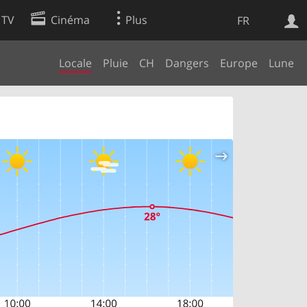
 TV
Cinéma
Plus
FR
Locale
Pluie
CH
Dangers
Europe
Lune
es
Web
Apps