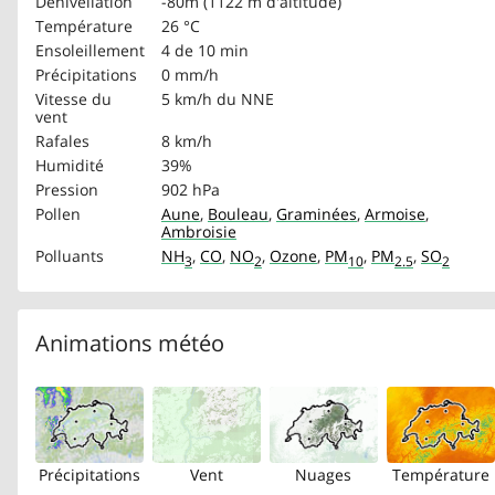
Dénivellation
-80m (1122 m d'altitude)
Température
26 °C
Ensoleillement
4 de 10 min
Précipitations
0 mm/h
Vitesse du
5 km/h
du NNE
vent
Rafales
8 km/h
Humidité
39%
Pression
902 hPa
Pollen
Aune
,
Bouleau
,
Graminées
,
Armoise
,
Ambroisie
Polluants
NH
,
CO
,
NO
,
Ozone
,
PM
,
PM
,
SO
3
2
10
2.5
2
Animations météo
Précipitations
Vent
Nuages
Température