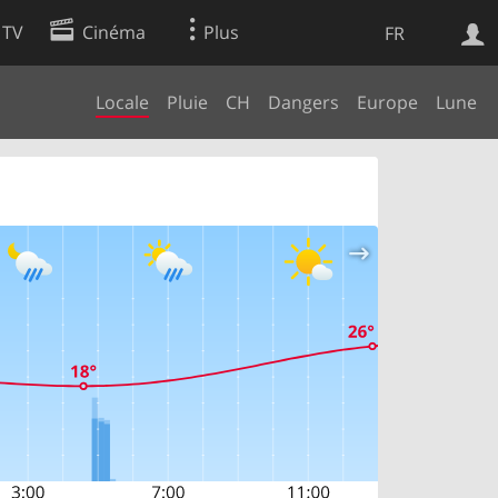
 TV
Cinéma
Plus
FR
Locale
Pluie
CH
Dangers
Europe
Lune
es
Web
Apps