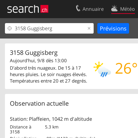
Annuaire
Météo
Votre inscription
Contact
Centre clients
Conditions d’
Mentions Légales
Protection 
3158 Guggisberg
Aujourd'hui, 9/8 dès 13:00
26°
D'abord très nuageux. De 15 à 17
heures pluies. Le soir nuages élevés.
Températures entre 20 et 27 degrés.
Observation actuelle
Station: Plaffeien, 1042 m d'altitude
Distance à
5.3 km
3158