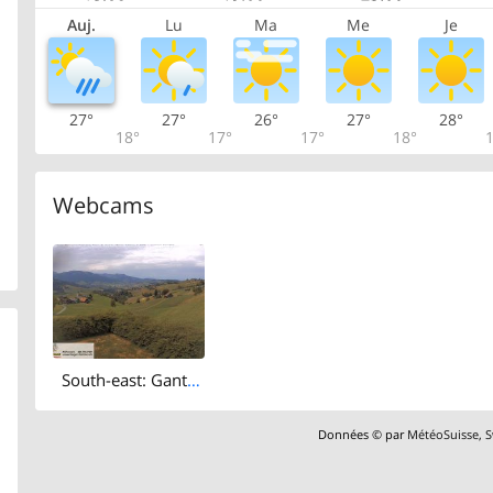
Auj.
Lu
Ma
Me
Je
27°
27°
26°
27°
28°
18°
17°
17°
18°
1
Webcams
South-east: Gantrisch Nature Park
Données © par
MétéoSuisse
,
S