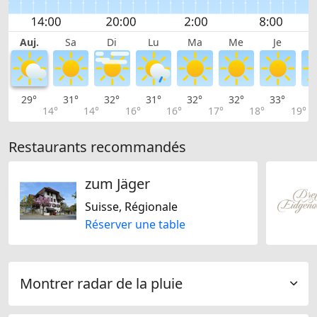
Auj.
Sa
Di
Lu
Ma
Me
Je
29°
31°
32°
31°
32°
32°
33°
3
14°
14°
16°
16°
17°
18°
19°
Restaurants recommandés
zum Jäger
Suisse, Régionale
Réserver une table
Montrer radar de la pluie