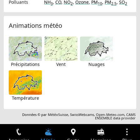
Polluants
NH
,
CO
,
NO
,
Ozone
,
PM
,
PM
,
SO
3
2
10
2.5
2
Animations météo
Précipitations
Vent
Nuages
Température
Données © par
MétéoSuisse
,
SwissWebcams
,
Open-Meteo.com
,
CAMS
ENSEMBLE data provider