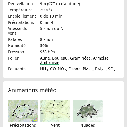
Dénivellation
9m (477 m d'altitude)
Température
20.4 °C
Ensoleillement
0 de 10 min
Précipitations
0 mm/h
Vitesse du
5 km/h
du N
vent
Rafales
8 km/h
Humidité
50%
Pression
963 hPa
Pollen
Aune
,
Bouleau
,
Graminées
,
Armoise
,
Ambroisie
Polluants
NH
,
CO
,
NO
,
Ozone
,
PM
,
PM
,
SO
3
2
10
2.5
2
Animations météo
Précipitations
Vent
Nuages