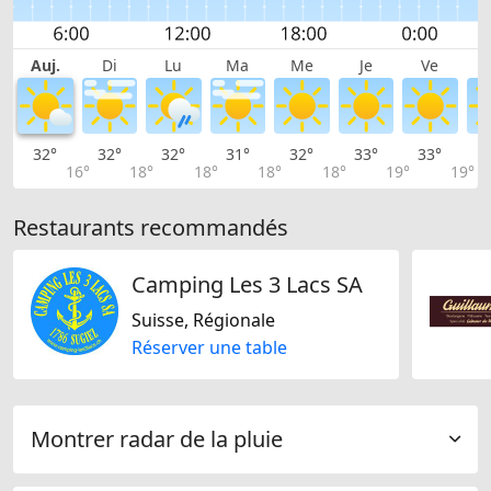
Auj.
Di
Lu
Ma
Me
Je
Ve
32°
32°
32°
31°
32°
33°
33°
3
16°
18°
18°
18°
18°
19°
19°
Restaurants recommandés
Camping Les 3 Lacs SA
Suisse, Régionale
Réserver une table
Montrer radar de la pluie