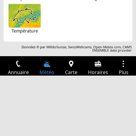
Température
Données © par
MétéoSuisse
,
SwissWebcams
,
Open-Meteo.com
,
CAMS
ENSEMBLE data provider
Annuaire
Météo
Carte
Horaires
Plus
Connexion
Services
Départs
Loisir