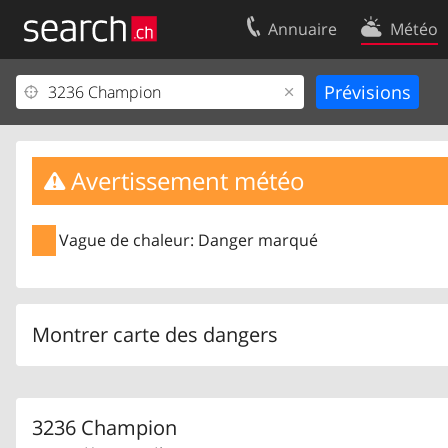
Annuaire
Météo
Votre inscription
Contact
Centre clients
Conditions d’
Mentions Légales
Protection 
Avertissement météo
Vague de chaleur: Danger marqué
Montrer carte des dangers
3236 Champion