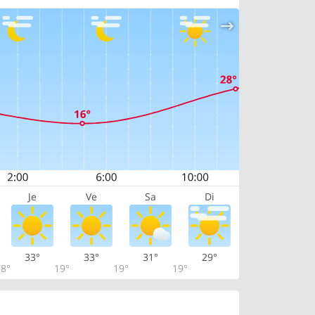
Je
Ve
Sa
Di
33°
33°
31°
29°
8°
19°
19°
19°