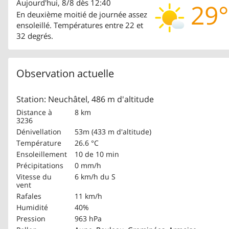
Aujourd'hui, 8/8 dès 12:40
29°
En deuxième moitié de journée assez
ensoleillé. Températures entre 22 et
32 degrés.
Observation actuelle
Station: Neuchâtel, 486 m d'altitude
Distance à
8 km
3236
Dénivellation
53m (433 m d'altitude)
Température
26.6 °C
Ensoleillement
10 de 10 min
Précipitations
0 mm/h
Vitesse du
6 km/h
du S
vent
Rafales
11 km/h
Humidité
40%
Pression
963 hPa