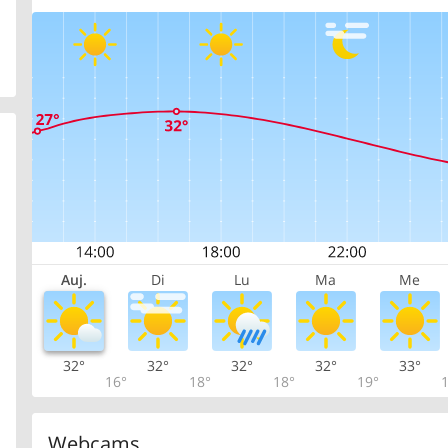
Auj.
Di
Lu
Ma
Me
32°
32°
32°
32°
33°
16°
18°
18°
19°
1
Webcams