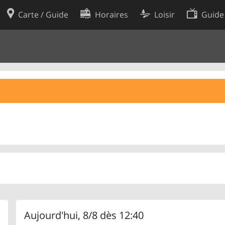
Carte / Guide
Horaires
Loisir
Guide
Politique en matière de cooki
utilisation
Préférences de cookies
des données
Développeurs
Aujourd'hui, 8/8 dès 12:40