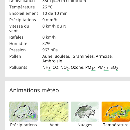
Dénivellation
38m (449 m d'altitude)
Température
26 °C
Ensoleillement
10 de 10 min
Précipitations
0 mm/h
Vitesse du
0 km/h
du N
vent
Rafales
0 km/h
Humidité
37%
Pression
963 hPa
Pollen
Aune
,
Bouleau
,
Graminées
,
Armoise
,
Ambroisie
Polluants
NH
,
CO
,
NO
,
Ozone
,
PM
,
PM
,
SO
3
2
10
2.5
2
Animations météo
Précipitations
Vent
Nuages
Température