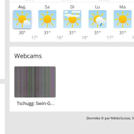
Auj.
Sa
Di
Lu
Ma
30°
31°
31°
31°
31°
17°
16°
18°
17°
1
Webcams
Tschugg: Swin-Golf
Données © par
MétéoSuisse
,
S