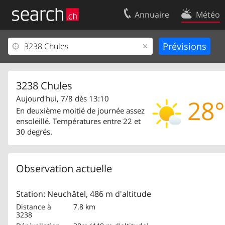
Annuaire
Météo
Votre inscription
Contact
Centre clients
Conditions d’
Mentions Légales
Protection 
3238 Chules
Aujourd'hui, 7/8 dès 13:10
28°
En deuxième moitié de journée assez
ensoleillé. Températures entre 22 et
30 degrés.
Observation actuelle
Station: Neuchâtel, 486 m d'altitude
Distance à
7.8 km
3238