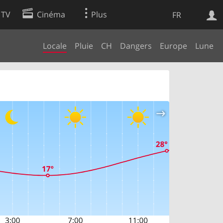
 TV
Cinéma
Plus
FR
Locale
Pluie
CH
Dangers
Europe
Lune
es
Web
Apps