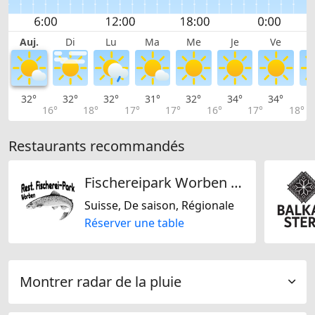
Auj.
Di
Lu
Ma
Me
Je
Ve
32°
32°
32°
31°
32°
34°
34°
3
16°
18°
17°
17°
16°
17°
18°
Restaurants recommandés
Fischereipark Worben AG
Suisse, De saison, Régionale
Réserver une table
Montrer radar de la pluie