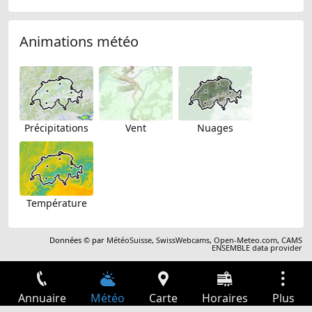
Animations météo
Précipitations
Vent
Nuages
Température
Données © par
MétéoSuisse
,
SwissWebcams
,
Open-Meteo.com
,
CAMS
ENSEMBLE data provider
Annuaire
Météo
Carte
Horaires
Plus