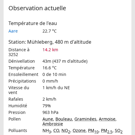
Observation actuelle
Température de l'eau
Aare
22.7 °C
Station: Mühleberg, 480 m d'altitude
Distance à
14.2 km
3252
Dénivellation
43m (437 m d'altitude)
Température
16.6 °C
Ensoleillement
0 de 10 min
Précipitations
0 mm/h
Vitesse du
1 km/h
du NE
vent
Rafales
2 km/h
Humidité
79%
Pression
963 hPa
Pollen
Aune
,
Bouleau
,
Graminées
,
Armoise
,
Ambroisie
Polluants
NH
,
CO
,
NO
,
Ozone
,
PM
,
PM
,
SO
3
2
10
2.5
2