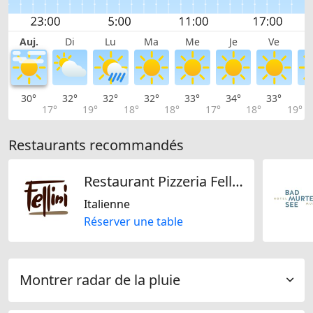
Auj.
Di
Lu
Ma
Me
Je
Ve
30°
32°
32°
32°
33°
34°
33°
3
17°
19°
18°
18°
17°
18°
19°
Restaurants recommandés
Restaurant Pizzeria Fellini
Italienne
Réserver une table
Montrer radar de la pluie