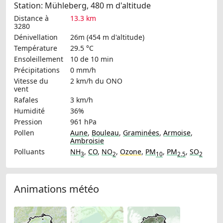
Station: Mühleberg, 480 m d'altitude
Distance à
13.3 km
3280
Dénivellation
26m (454 m d'altitude)
Température
29.5 °C
Ensoleillement
10 de 10 min
Précipitations
0 mm/h
Vitesse du
2 km/h
du ONO
vent
Rafales
3 km/h
Humidité
36%
Pression
961 hPa
Pollen
Aune
,
Bouleau
,
Graminées
,
Armoise
,
Ambroisie
Polluants
NH
,
CO
,
NO
,
Ozone
,
PM
,
PM
,
SO
3
2
10
2.5
2
Animations météo