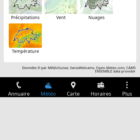
Précipitations
Vent
Nuages
Température
Données © par
MétéoSuisse
,
SwissWebcams
,
Open-Meteo.com
,
CAMS
ENSEMBLE data provider
Annuaire
Météo
Carte
Horaires
Plus
Connexion
Services
Départs