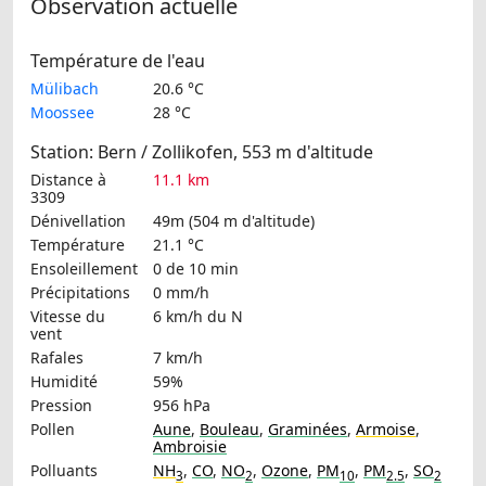
Observation actuelle
Température de l'eau
Mülibach
20.6 °C
Moossee
28 °C
Station: Bern / Zollikofen, 553 m d'altitude
Distance à
11.1 km
3309
Dénivellation
49m (504 m d'altitude)
Température
21.1 °C
Ensoleillement
0 de 10 min
Précipitations
0 mm/h
Vitesse du
6 km/h
du N
vent
Rafales
7 km/h
Humidité
59%
Pression
956 hPa
Pollen
Aune
,
Bouleau
,
Graminées
,
Armoise
,
Ambroisie
Polluants
NH
,
CO
,
NO
,
Ozone
,
PM
,
PM
,
SO
3
2
10
2.5
2