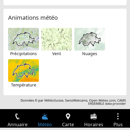
Animations météo
Précipitations
Vent
Nuages
Température
Données © par
MétéoSuisse
,
SwissWebcams
,
Open-Meteo.com
,
CAMS
ENSEMBLE data provider
Annuaire
Météo
Carte
Horaires
Plus