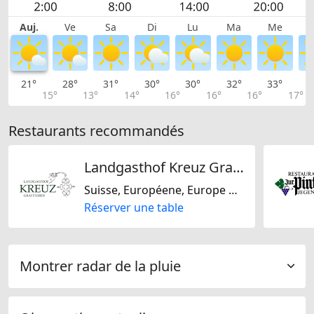
Auj.
Ve
Sa
Di
Lu
Ma
Me
21°
28°
31°
30°
30°
32°
33°
3
15°
13°
14°
16°
16°
16°
17°
Restaurants recommandés
Landgasthof Kreuz Grafenried GmbH
Suisse, Européene, Europe Centrale
Réserver une table
Montrer radar de la pluie