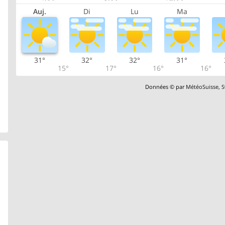
Auj.
Di
Lu
Ma
31°
32°
32°
31°
15°
17°
16°
16°
Données © par
MétéoSuisse
,
S