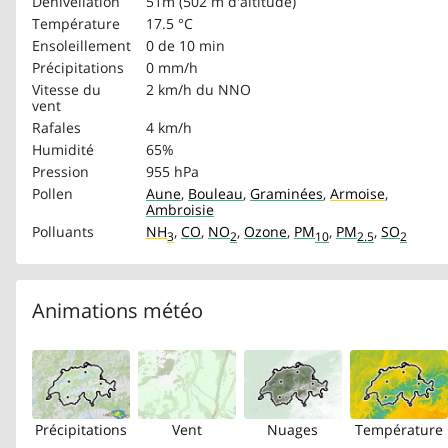
Dénivellation
51m (502 m d'altitude)
Température
17.5 °C
Ensoleillement
0 de 10 min
Précipitations
0 mm/h
Vitesse du
2 km/h
du NNO
vent
Rafales
4 km/h
Humidité
65%
Pression
955 hPa
Pollen
Aune
,
Bouleau
,
Graminées
,
Armoise
,
Ambroisie
Polluants
NH
,
CO
,
NO
,
Ozone
,
PM
,
PM
,
SO
3
2
10
2.5
2
Animations météo
Précipitations
Vent
Nuages
Température