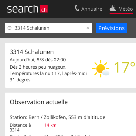
Annuaire
Météo
Votre inscription
Contact
Centre clients
Conditions d’
Mentions Légales
Protection 
3314 Schalunen
Aujourd'hui, 8/8 dès 02:00
17°
Dès 2 heures peu nuageux.
Températures la nuit 17, l'après-midi
31 degrés.
Observation actuelle
Station: Bern / Zollikofen, 553 m d'altitude
Distance à
14 km
3314