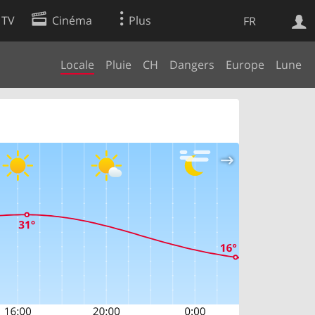
 TV
Cinéma
Plus
FR
Locale
Pluie
CH
Dangers
Europe
Lune
es
Web
Apps