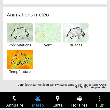
Animations météo
Précipitations
Vent
Nuages
Température
Données © par
MétéoSuisse
,
SwissWebcams
,
Open-Meteo.com
,
CAMS
ENSEMBLE data provider
Annuaire
Météo
Carte
Horaires
Plus