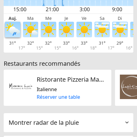
Auj.
Ma
Me
Je
Ve
Sa
Di
31°
32°
32°
33°
33°
31°
29°
2
17°
15°
15°
16°
18°
17°
16°
Restaurants recommandés
Ristorante Pizzeria Mamma Lucia GmbH
Italienne
Réserver une table
Montrer radar de la pluie