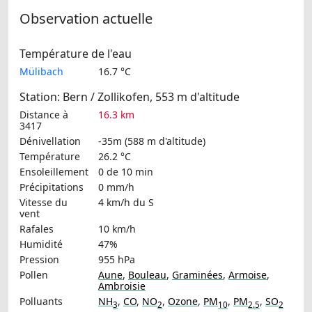
Observation actuelle
Température de l'eau
Mülibach
16.7 °C
Station: Bern / Zollikofen, 553 m d'altitude
Distance à
16.3 km
3417
Dénivellation
-35m (588 m d'altitude)
Température
26.2 °C
Ensoleillement
0 de 10 min
Précipitations
0 mm/h
Vitesse du
4 km/h
du S
vent
Rafales
10 km/h
Humidité
47%
Pression
955 hPa
Pollen
Aune
,
Bouleau
,
Graminées
,
Armoise
,
Ambroisie
Polluants
NH
,
CO
,
NO
,
Ozone
,
PM
,
PM
,
SO
3
2
10
2.5
2