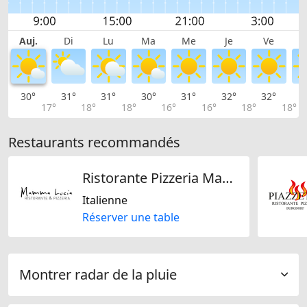
Auj.
Di
Lu
Ma
Me
Je
Ve
30°
31°
31°
30°
31°
32°
32°
3
17°
18°
18°
16°
16°
18°
18°
Restaurants recommandés
Ristorante Pizzeria Mamma Lucia GmbH
Italienne
Réserver une table
Montrer radar de la pluie