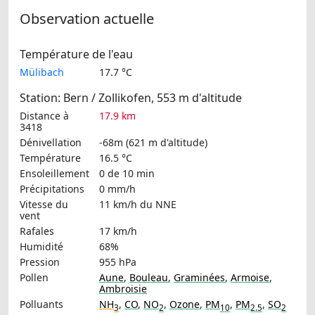
Observation actuelle
Température de l'eau
Mülibach
17.7 °C
Station: Bern / Zollikofen, 553 m d'altitude
Distance à
17.9 km
3418
Dénivellation
-68m (621 m d'altitude)
Température
16.5 °C
Ensoleillement
0 de 10 min
Précipitations
0 mm/h
Vitesse du
11 km/h
du NNE
vent
Rafales
17 km/h
Humidité
68%
Pression
955 hPa
Pollen
Aune
,
Bouleau
,
Graminées
,
Armoise
,
Ambroisie
Polluants
NH
,
CO
,
NO
,
Ozone
,
PM
,
PM
,
SO
3
2
10
2.5
2