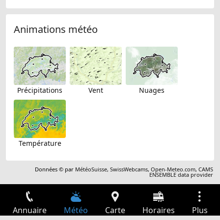
Animations météo
Précipitations
Vent
Nuages
Température
Données © par
MétéoSuisse
,
SwissWebcams
,
Open-Meteo.com
,
CAMS
ENSEMBLE data provider
Annuaire
Météo
Carte
Horaires
Plus